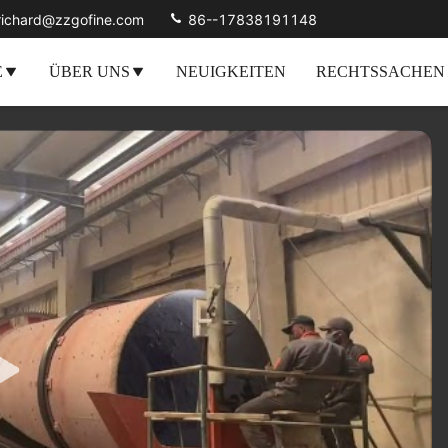
richard@zzgofine.com
86--17838191148
E
ÜBER UNS
NEUIGKEITEN
RECHTSSACHEN