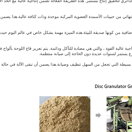
دائري لتحقيق إنتاج مستمر. هذه الطريقة الفعالة تضمن إنتاجية عالية مع الحد ال
، مما يعني أن المنتج النهائي من حبيبات الأسمدة العضوية المركبة موحدة وذات كثافة عالية.هذا يض
 إضافية من كونها صديقة للبيئة.هذه الميزة مهمة بشكل خاص في عالم اليوم حيث
جية عالية القوة ، والتي هي مضادة للتآكل ودائمة. يتم تعزيز قاع اللوحة بألواح 
برع يستمر لسنوات عديدة دون الحاجة إلى صيانة منتظمة.
ة بسيطة التي تجعل من السهل تنظيف وصيانة.هذا يضمن أن تبقى الآلة في حالة