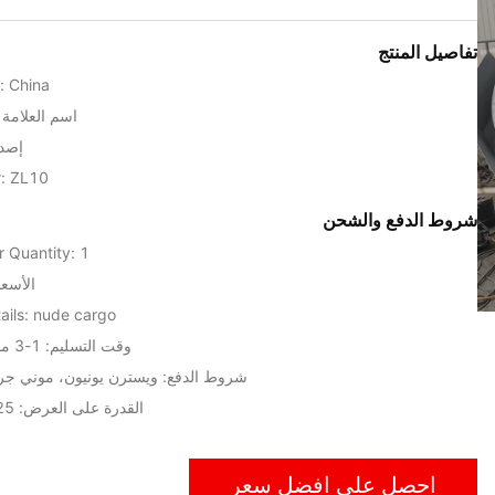
تفاصيل المنتج
n: China
اسم العلامة التج
إصدا
: ZL10
شروط الدفع والشحن
 Quantity: 1
الأسعا
ails: nude cargo
وقت التسليم: 1-3 مجموعات/15 أيام
شروط الدفع: ويسترن يونيون، موني جرام، ، T / T
القدرة على العرض: 25 مجموعة / شهر
احصل على افضل سعر