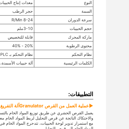
النوع
معدات إنتاج الحبيبا
السمة
حجر الرطب
سرعة الدوران
8-24 R/Min
حجم الحبيبات
3-10ملم
ماركة المحرك
قابلة للتخصيص
محتوى الرطوبة
20% - 40%
نظام التحكم
نظام التحكم بـ PLC
الكلمات الرئيسية
آلة حبيبات الأسمدة،
التطبيقات:
▶
عملية العمل من القرص Granulator
آلة التفريغ
يعمل القرص الحشري عن طريق توزيع المواد الخام بالتس
والاحتكاك الناتجة عن قرص التحليل لربط المواد الخام معا
مع استمرار تدوير لوحة الحبيبات، تتدحرج المواد الخام ف
المواد الخام إلى قرص التحليل.