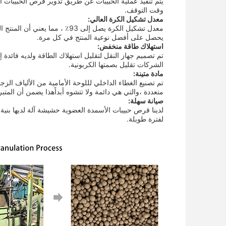
يتم تنفيذ عملية الحبيبات عن طريق تدوير قرص الحبيبات ال
وقت التوقف.
معدل تشكيل الكرة العالي:
معدل تشكيل الكرة يصل إلى 93٪ 
يحصل على أفضل نوعية المنتج في كل مرة.
استهلاك طاقة منخفض:
تم تصميم جهاز النقل لتقليل استهلاك الطاقة ولديه فائدة
الشركات تقليل بصمتها الكربونية.
مادة متينة:
تم تصنيع الغطاء الداخلي لللوحة الأمامية من الألياف الزجا
متعددة ،والتي هي دائمة ولا تتشوه أبداًهذا يضمن أن المت
صيانة سهلة:
لدينا قرص حبيبات الأسمدة العضوية حشيشة آلة لديها بني
لفترة طويلة.