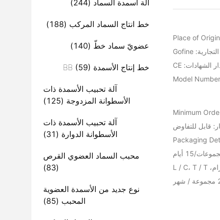
آلة أسمدة السماد
(244)
خط انتاج السماد المركب
(188)
Place of Origi
عضويّ سماد خطّ
(140)
ارية: Gofine
ر الشهادات: CE
خط إنتاج الأسمدة BB
(59)
Model Number
آلة تحبيب الأسمدة ذات
الأسطوانة المزدوجة
(125)
Minimum Order
آلة تحبيب الأسمدة ذات
ر: قابل للتفاوض
الأسطوانة الدوارة
(31)
Packaging Det
محبب السماد العضوي القرص
(83)
L / C
نوع جديد من الأسمدة العضوية
المحبب
(85)