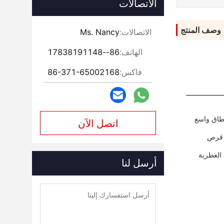
الاتصالات
وصف المنتج
الاتصالات:
Ms. Nancy
الهاتف:
86--17838191148
فاكس:
86-371-65002168
نطاق واسع
اتصل الآن
ن قرص
 العطرية
أرسل لنا