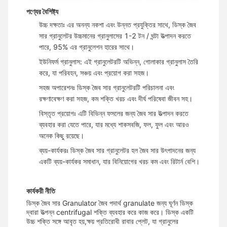
পণ্যের বৈশিষ্ট্য
উচ্চ দক্ষতাঃ এর অনন্য নকশা এবং উন্নত প্রযুক্তির সাথে, ডিস্ক জৈব
সার গ্রানুলেটর উচ্চমানের গ্রানুলাসের 1-2 টন / ঘন্টা উত্পাদন করতে
পারে, 95% এর গ্রানুলেশন হারের সাথে।
ইউনিফর্ম গ্রানুলাস: এই গ্রানুলেটরটি অভিন্ন, গোলাকার গ্রানুলাস তৈরি
করে, যা পরিবহন, সঞ্চয় এবং প্রয়োগ করা সহজ।
সহজ অপারেশনঃ ডিস্ক জৈব সার গ্রানুলেটরটি পরিচালনা এবং
রক্ষণাবেক্ষণ করা সহজ, কম শক্তি খরচ এবং দীর্ঘ পরিষেবা জীবন সহ।
বিস্তৃত প্রয়োগঃ এটি বিভিন্ন ফসলের জন্য জৈব সার উত্পাদন করতে
ব্যবহার করা যেতে পারে, যার মধ্যে শাকসবজি, ফল, ফুল এবং আরও
অনেক কিছু রয়েছে।
ব্যয়-কার্যকরঃ ডিস্ক জৈব সার গ্রানুলেটর হল জৈব সার উৎপাদনের জন্য
একটি ব্যয়-কার্যকর সমাধান, যার বিনিয়োগের খরচ কম এবং রিটার্ন বেশি।
কার্যকরী নীতি
ডিস্ক জৈব সার Granulator জৈব পদার্থ granulate জন্য ঘূর্ণন ডিস্ক
দ্বারা উত্পন্ন centrifugal শক্তি ব্যবহার করে কাজ করে। ডিস্ক একটি
উচ্চ শক্তি সঙ্গে আবৃত হয়,ক্ষয় প্রতিরোধী রাবার প্লেট, যা গ্রানুলের