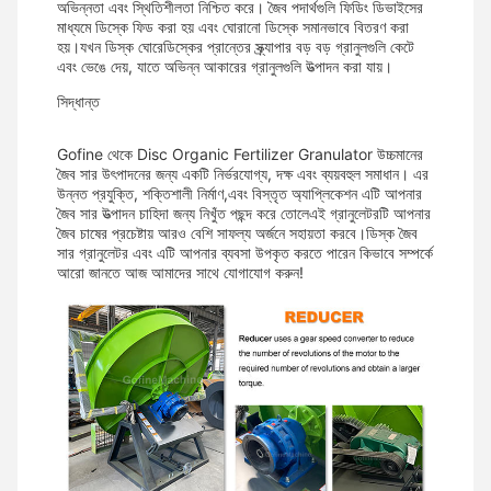
অভিন্নতা এবং স্থিতিশীলতা নিশ্চিত করে। জৈব পদার্থগুলি ফিডিং ডিভাইসের
মাধ্যমে ডিস্কে ফিড করা হয় এবং ঘোরানো ডিস্কে সমানভাবে বিতরণ করা
হয়।যখন ডিস্ক ঘোরেডিস্কের প্রান্তের স্ক্র্যাপার বড় বড় গ্রানুলগুলি কেটে
এবং ভেঙে দেয়, যাতে অভিন্ন আকারের গ্রানুলগুলি উত্পাদন করা যায়।
সিদ্ধান্ত
Gofine থেকে Disc Organic Fertilizer Granulator উচ্চমানের
জৈব সার উৎপাদনের জন্য একটি নির্ভরযোগ্য, দক্ষ এবং ব্যয়বহুল সমাধান। এর
উন্নত প্রযুক্তি, শক্তিশালী নির্মাণ,এবং বিস্তৃত অ্যাপ্লিকেশন এটি আপনার
জৈব সার উত্পাদন চাহিদা জন্য নিখুঁত পছন্দ করে তোলেএই গ্রানুলেটরটি আপনার
জৈব চাষের প্রচেষ্টায় আরও বেশি সাফল্য অর্জনে সহায়তা করবে।ডিস্ক জৈব
সার গ্রানুলেটর এবং এটি আপনার ব্যবসা উপকৃত করতে পারেন কিভাবে সম্পর্কে
আরো জানতে আজ আমাদের সাথে যোগাযোগ করুন!