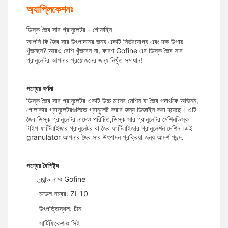
অ্যাপ্লিকেশনঃ
ডিস্ক জৈব সার গ্রানুলেটর - গোফাইন
আপনি কি জৈব সার উৎপাদনের জন্য একটি নির্ভরযোগ্য এবং দক্ষ উপায়
খুঁজছেন? আরও বেশি খুঁজবেন না, কারণ Gofine এর ডিস্ক জৈব সার
গ্রানুলেটর আপনার প্রয়োজনের জন্য নিখুঁত সমাধান!
পণ্যের বর্ণনা
ডিস্ক জৈব সার গ্রানুলেটর একটি উচ্চ মানের মেশিন যা জৈব পদার্থকে অভিন্ন,
গোলাকার গ্রানুলেটরগুলিতে গ্রানুলেট করার জন্য ডিজাইন করা হয়েছে। এটি
জৈব ডিস্ক গ্রানুলেটর নামেও পরিচিত,ডিস্ক সার গ্রানুলেটর মেশিনডিস্ক
টাইপ ফার্টিলাইজার গ্রানুলেটর বা জৈব ফার্টিলাইজার গ্রানুলেশন মেশিন।এই
granulator আপনার জৈব সার উৎপাদন প্রক্রিয়া জন্য আদর্শ পছন্দ.
পণ্যের বৈশিষ্ট্য
ব্র্যান্ড নামঃ Gofine
মডেল নম্বর: ZL10
উৎপত্তিস্থল: চীন
সার্টিফিকেশনঃ সিই