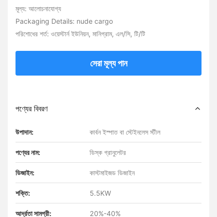
মূল্য: আলোচনাযোগ্য
Packaging Details: nude cargo
পরিশোধের শর্ত: ওয়েস্টার্ন ইউনিয়ন, মানিগ্রাম, এল/সি, টি/টি
সেরা মূল্য পান
পণ্যের বিবরণ
উপাদান:
কার্বন ইস্পাত বা স্টেইনলেস স্টীল
পণ্যের নাম:
ডিস্ক গ্রানুলেটর
ডিজাইন:
কাস্টমাইজড ডিজাইন
শক্তি:
5.5KW
আর্দ্রতা সামগ্রী:
20%-40%