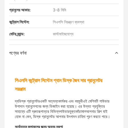
গ্রানুলের আকার:
3-8 মিমি
কন্ট্রোল সিস্টেম:
পিএলসি নিয়ন্ত্রণ ব্যবস্থা
মোটর ব্র্যান্ড:
কাস্টমাইজযোগ্য
পণ্যের বর্ণনা
পিএলসি কন্ট্রোল সিস্টেম প্যান ডিস্ক জৈব সার গ্রানুলেটর
সরঞ্জাম
দ্য
ডিস্ক গ্রানুলেটর
একটি অত্যন্ত
কার্যকর এবং বহুমুখী
এই মেশিনটি পাউডার
উপাদান গ্রানুলেশনের জন্য ডিজাইন করা হয়েছে। এর উন্নত প্রযুক্তির
সাহায্যে এটি দ্রুত
রূপান্তর বিভিন্ন
পাউডারযুক্ত
কাঁচামাল
আপনার শিল্প যাই
হোক না কেন, ডিস্ক গ্রানুলেটর আপনার উৎপাদন চাহিদা পূরণ করতে পারে।
সর্বোত্তম ফলাফলের জন্য অনন্য নকশা