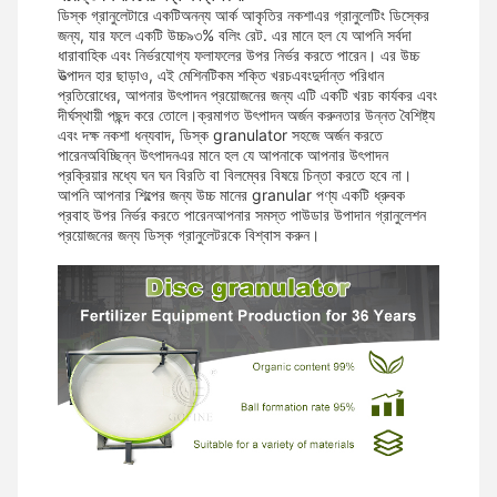
ডিস্ক গ্রানুলেটারে একটি
অনন্য আর্ক আকৃতির নকশা
এর গ্রানুলেটিং ডিস্কের
জন্য, যার ফলে একটি উচ্চ
৯৩% বলিং রেট
. এর মানে হল যে আপনি সর্বদা
ধারাবাহিক এবং নির্ভরযোগ্য ফলাফলের উপর নির্ভর করতে পারেন। এর উচ্চ
উত্পাদন হার ছাড়াও, এই মেশিনটি
কম শক্তি খরচ
এবং
দুর্দান্ত পরিধান
প্রতিরোধের
, আপনার উৎপাদন প্রয়োজনের জন্য এটি একটি খরচ কার্যকর এবং
দীর্ঘস্থায়ী পছন্দ করে তোলে।
ক্রমাগত উৎপাদন অর্জন করুন
তার উন্নত বৈশিষ্ট্য
এবং দক্ষ নকশা ধন্যবাদ, ডিস্ক granulator সহজে অর্জন করতে
পারেন
অবিচ্ছিন্ন উৎপাদন
এর মানে হল যে আপনাকে আপনার উৎপাদন
প্রক্রিয়ার মধ্যে ঘন ঘন বিরতি বা বিলম্বের বিষয়ে চিন্তা করতে হবে না।
আপনি আপনার শিল্পের জন্য উচ্চ মানের granular পণ্য একটি ধ্রুবক
প্রবাহ উপর নির্ভর করতে পারেনআপনার সমস্ত পাউডার উপাদান গ্রানুলেশন
প্রয়োজনের জন্য ডিস্ক গ্রানুলেটরকে বিশ্বাস করুন।