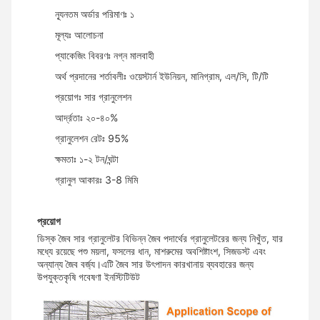
ন্যূনতম অর্ডার পরিমাণঃ ১
মূল্যঃ আলোচনা
প্যাকেজিং বিবরণঃ নগ্ন মালবাহী
অর্থ প্রদানের শর্তাবলীঃ ওয়েস্টার্ন ইউনিয়ন, মানিগ্রাম, এল/সি, টি/টি
প্রয়োগঃ সার গ্রানুলেশন
আর্দ্রতাঃ ২০-৪০%
গ্রানুলেশন রেটঃ 95%
ক্ষমতাঃ ১-২ টন/ঘন্টা
গ্রানুল আকারঃ 3-8 মিমি
প্রয়োগ
ডিস্ক জৈব সার গ্রানুলেটর বিভিন্ন জৈব পদার্থের গ্রানুলেটরের জন্য নিখুঁত, যার
মধ্যে রয়েছে পশু ময়লা, ফসলের ধান, মাশরুমের অবশিষ্টাংশ, সিজডস্ট এবং
অন্যান্য জৈব বর্জ্য।এটি জৈব সার উৎপাদন কারখানায় ব্যবহারের জন্য
উপযুক্তকৃষি গবেষণা ইনস্টিটিউট