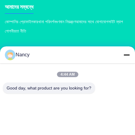
আমাদের সম্বন্ধে
কোম্পানির প্রোফাইল
কারখানা পরিদর্শন
গুণমান নিয়ন্ত্রণ
আমাদের সাথে যোগাযোগ
সাইট ম্যাপ
গোপনীয়তা নীতি
পণ্য
Nancy
কম্পোস্ট সার মেশিন
যৌগিক সার উৎপাদন লাইন
জৈব সার উত্পাদন লাইন
বিবি সার সার উত্পাদন লাইন
ডাবল রোলার সার দানাদার
রোটারি ড্রাম সার গ্রানুলেটর
4:44 AM
Good day, what product are you looking for?
আমাদের সাথে যোগাযোগ
richard@zzgofine.com
0086-17838191148
রুম ২১১৫, জিনশি ইন্টারন্যাশনাল, কাংটাই রোড, সিঙ্গিয়াং সিটি, ঝেংঝো সিটি, হেনান