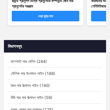
রাউন্ড গ্রানুলস ডিস্ক গ্রানুলেটর কম্পাউন্ড জৈব সার
কারখানার ভাল ম
গ্রানুলেটর সরঞ্জাম
পেলিটাইজার মে
সেরা মূল্য পান
বিভাগসমূহ
কম্পোস্ট সার মেশিন (244)
যৌগিক সার উৎপাদন লাইন (188)
জৈব সার উত্পাদন লাইন (140)
বিবি সার সার উত্পাদন লাইন (59)
ডাবল রোলার সার দানাদার (125)