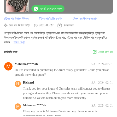
এখনই যোগাযোগ করুন
#
জৈব সার উত্পাদন উদ্ভিদ
#
জৈব সার তৈরির মেশিন
#
জৈব সার উত্পাদন সরঞ্জাম
জৈব সার উত্পাদন লাইন
2026-05-27
9 মতামত
পণ্যের বর্ণনাঃচিকেন ময়লা গরু ময়লা ডিস্ক গ্রানুলেটর জৈব সার উৎপাদন লাইন সরঞ্জামদ্যডিস্ক গ্রানুলেশন
উৎপাদন লাইনএকটি ব্যাপক প্রক্রিয়াকরণ লাইন উত্পাদনজৈব সার, অজৈব সার এবং যৌগিক সার গ্রানুলএটিতে
কাঁচাম...
আরও দেখুন
দর্শনার্থীর বার্তা
একটি বার্তা দিন
Mohamed****ah
SA
2024-02-01
M
Hi, I'm interested in purchasing the drum rotary granulator. Could you please
provide me with a quote?
Richard
SA
2024-02-01
R
Thank you for your inquiry! Our sales team will contact you to discuss
pricing and availability. Please provide us with your name and phone
number so we can reach out to you more efficiently.
Mohamed****ah
SA
2024-02-01
M
Okay, my name is Mohamed Salah and my phone number is
00966506****26. Thank you!