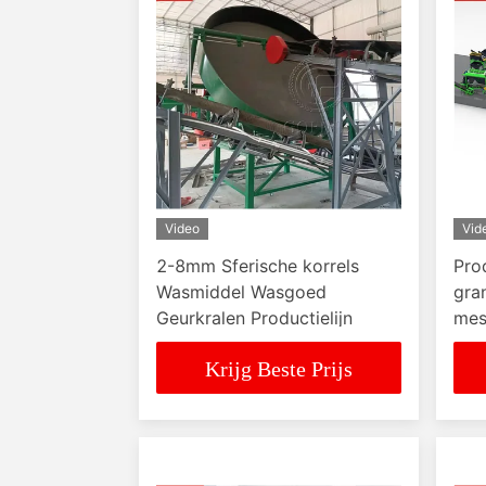
Video
Vid
2-8mm Sferische korrels
Pro
Wasmiddel Wasgoed
gra
Geurkralen Productielijn
mes
ure
Krijg Beste Prijs