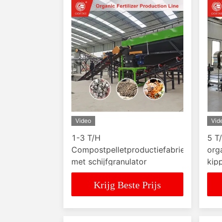
Video
Vid
1-3 T/H
5 T
Compostpelletproductiefabriek
org
met schijfgranulator
kip
Krijg Beste Prijs