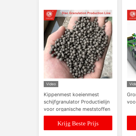
Video
Vid
Kippenmest koeienmest
Gro
schijfgranulator Productielijn
voo
voor organische meststoffen
Krijg Beste Prijs