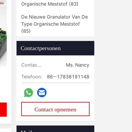
Organische Meststof
(83)
De Nieuwe Granulator Van De
Type Organische Meststof
(85)
De Nieuwe Granulator Van De
Contactpersonen
Typesamengestelde Meststof
(37)
Contactpersonen:
Ms. Nancy
Filterpers
(23)
Telefoon:
86--17838191148
Industrieel RO-Waterfilter
(10)
De Machine Van De
Meststoffenmaalmachine
Contact opnemen
(117)
Mestmengmachine
(64)