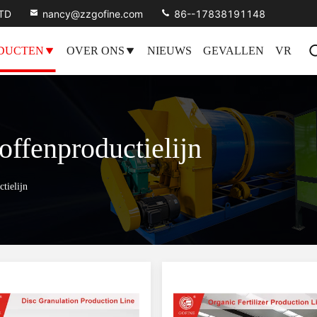
LTD
nancy@zzgofine.com
86--17838191148
DUCTEN
OVER ONS
NIEUWS
GEVALLEN
VR
ffenproductielijn
tielijn