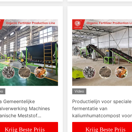
eo
Video
ia Gemeentelijke
Productielijn voor speciale
alverwerking Machines
fermentatie van
anische Meststof
kaliumhumatcompost voor
uctielijn
meststoffen
Krijg Beste Prijs
Krijg Beste Prijs