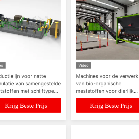
eo
Video
ductielijn voor natte
Machines voor de verwerk
nulatie van samengestelde
van bio-organische
tstoffen met schijftype
meststoffen voor dierlijk
um
afval
Krijg Beste Prijs
Krijg Beste Prijs