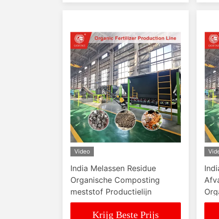
Video
Vid
India Melassen Residue
Ind
Organische Composting
Afv
meststof Productielijn
Org
Prod
Krijg Beste Prijs