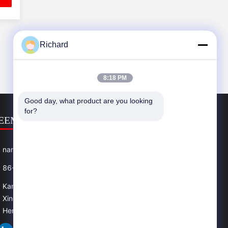
Richard
8:18 PM
Good day, what product are you looking 
for?
EEM CONTACT MET ONS OP
nancy@zzgofine.com
86--17838191148
Kamer 2115, Jinshi International, Kangtai Road,
Xingyang City, Zhengzhou City, provincie
Henan