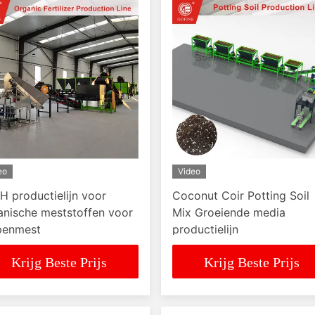
eo
Video
/H productielijn voor
Coconut Coir Potting Soil
anische meststoffen voor
Mix Groeiende media
penmest
productielijn
Krijg Beste Prijs
Krijg Beste Prijs