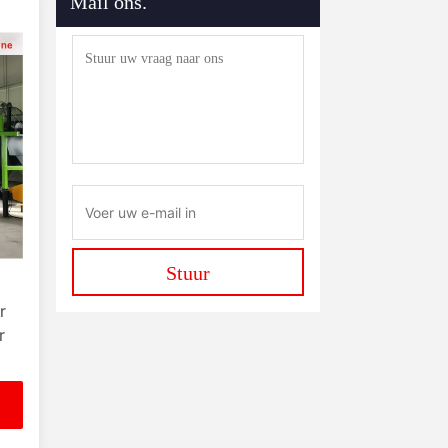
Mail ons.
Drijfmachine Voor Meststoffen
(69)
Machine Voor Het Screenen
Van Meststoffen
(15)
Meststoffen Verpakkende
Machine
(68)
De Machine Van De
Voerverwerking
(49)
Stuur
r
r