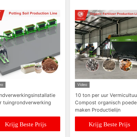
eo
Video
ndverwerkingsinstallatie
10 ton per uur Vermicultuu
r tuingrondverwerking
Compost organisch poede
maken Productielijn
Krijg Beste Prijs
Krijg Beste Prijs