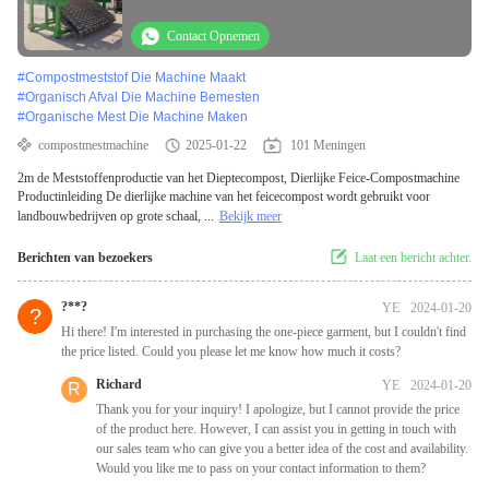
Compostmachine
Contact Opnemen
#
Compostmeststof Die Machine Maakt
#
Organisch Afval Die Machine Bemesten
#
Organische Mest Die Machine Maken
compostmestmachine
2025-01-22
101 Meningen
2m de Meststoffenproductie van het Dieptecompost, Dierlijke Feice-Compostmachine
Productinleiding De dierlijke machine van het feicecompost wordt gebruikt voor
landbouwbedrijven op grote schaal, ...
Bekijk meer
Berichten van bezoekers
Laat een bericht achter.
?**?
YE
2024-01-20
?
Hi there! I'm interested in purchasing the one-piece garment, but I couldn't find
the price listed. Could you please let me know how much it costs?
Richard
YE
2024-01-20
R
Thank you for your inquiry! I apologize, but I cannot provide the price
of the product here. However, I can assist you in getting in touch with
our sales team who can give you a better idea of the cost and availability.
Would you like me to pass on your contact information to them?