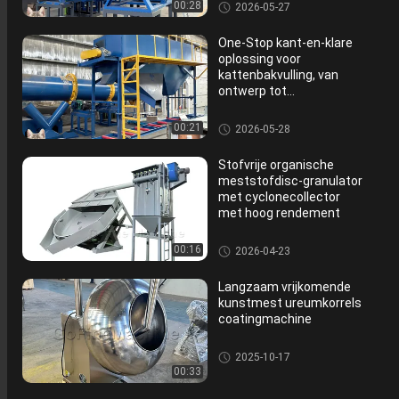
Granulator van de schijf de Or
00:28
2026-05-27
ganische Meststof
One-Stop kant-en-klare
oplossing voor
kattenbakvulling, van
ontwerp tot
inbedrijfstelling
Granulator van de schijf de Or
00:21
2026-05-28
ganische Meststof
Stofvrije organische
meststofdisc-granulator
met cyclonecollector
met hoog rendement
Granulator van de schijf de Or
00:16
2026-04-23
ganische Meststof
Langzaam vrijkomende
kunstmest ureumkorrels
coatingmachine
Granulator van de schijf de Or
2025-10-17
ganische Meststof
00:33