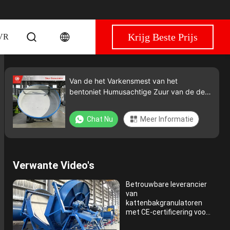
Krijg Beste Prijs
VR
Van de het Varkensmest van het
bentoniet Humusachtige Zuur van de de
Meststoffenschijf de Organische
Granulator 1-2T/H
Chat Nu
Meer Informatie
Verwante Video's
Betrouwbare leverancier
van
kattenbakgranulatoren
met CE-certificering voor
export