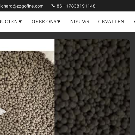
richard@zzgofine.com
86--17838191148
DUCTEN
OVER ONS
NIEUWS
GEVALLEN