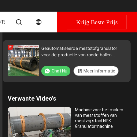
Krijg Beste Prijs
VR
Geautomatiseerde meststofgranulator
voor de productie van ronde ballen
Aanpasbare kleur 1-20T/H Capaciteit
Chat Nu
Meer Informatie
Verwante Video's
Machine voor het maken
van meststoffen van
roestvrij staal NPK
Granulatormachine