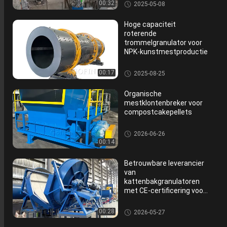
De Granulator van de roterend
00:32
2025-05-08
e Trommelmeststof
Hoge capaciteit
roterende
trommelgranulator voor
NPK-kunstmestproductie
De Granulator van de roterend
00:17
2025-08-25
e Trommelmeststof
Organische
mestklontenbreker voor
compostcakepellets
De Machine van de meststoffe
2026-06-26
nmaalmachine
00:14
Betrouwbare leverancier
van
kattenbakgranulatoren
met CE-certificering voor
export
Granulator van de schijf de Or
00:28
2026-05-27
ganische Meststof