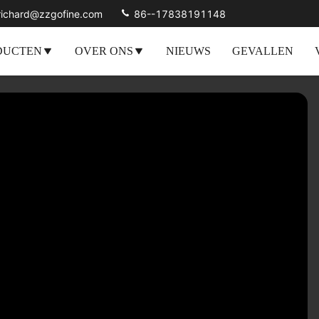
richard@zzgofine.com
86--17838191148
DUCTEN
OVER ONS
NIEUWS
GEVALLEN