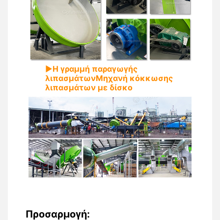
▶
Η γραμμή παραγωγής
λιπασμάτων
Μηχανή κόκκωσης
λιπασμάτων με δίσκο
Προσαρμογή: