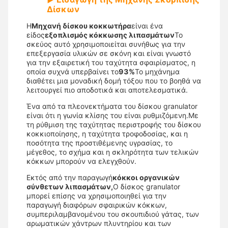
Δίσκων
Η
Μηχανή δίσκου κοκκωτήρα
είναι ένα
είδος
εξοπλισμός κόκκωσης λιπασμάτων
Το
σκεύος αυτό χρησιμοποιείται συνήθως για την
επεξεργασία υλικών σε σκόνη και είναι γνωστό
για την εξαιρετική του ταχύτητα σφαιρίσματος, η
οποία συχνά υπερβαίνει το
93%
Το μηχάνημα
διαθέτει μια μοναδική δομή τόξου που το βοηθά να
λειτουργεί πιο αποδοτικά και αποτελεσματικά.
Ένα από τα πλεονεκτήματα του δίσκου granulator
είναι ότι η γωνία κλίσης του είναι ρυθμιζόμενη.Με
τη ρύθμιση της ταχύτητας περιστροφής του δίσκου
κοκκιοποίησης, η ταχύτητα τροφοδοσίας, και η
ποσότητα της προστιθέμενης υγρασίας, το
μέγεθος, το σχήμα και η σκληρότητα των τελικών
κόκκων μπορούν να ελεγχθούν.
Εκτός από την παραγωγή
κόκκοι οργανικών
σύνθετων λιπασμάτων,
Ο δίσκος granulator
μπορεί επίσης να χρησιμοποιηθεί για την
παραγωγή διαφόρων σφαιρικών κόκκων,
συμπεριλαμβανομένου του σκουπιδιού γάτας, των
αρωματικών χάντρων πλυντηρίου και των