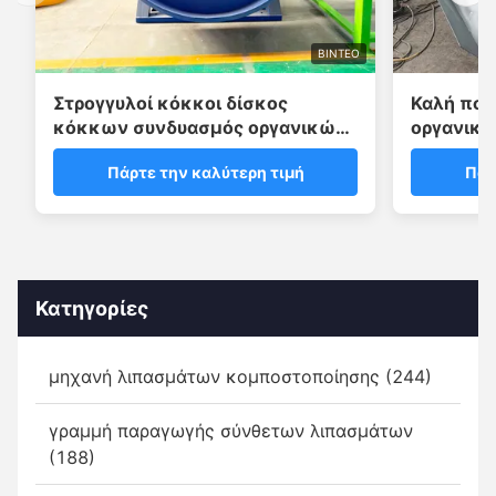
ΒΊΝΤΕΟ
Στρογγυλοί κόκκοι δίσκος
Καλή ποι
κόκκων συνδυασμός οργανικών
οργανικό 
λιπασμάτων εξοπλισμός κόκκων
Machine 
Πάρτε την καλύτερη τιμή
Πάρ
Κατηγορίες
μηχανή λιπασμάτων κομποστοποίησης (244)
γραμμή παραγωγής σύνθετων λιπασμάτων
(188)