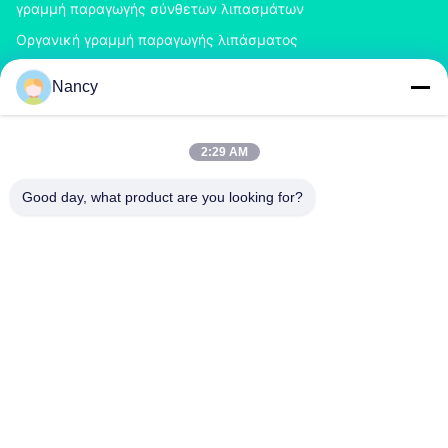
γραμμή παραγωγής σύνθετων λιπασμάτων
Οργανική γραμμή παραγωγής λιπάσματος
Γραμμή παραγωγής λιπάσματος του BB
Nancy
Διπλό Granulator λιπάσματος κυλίνδρων
Granulator λιπάσματος περιστροφικών τυμπάνων
2:29 AM
ΕΠΙΚΟΙΝΩΝΉΣΤΕ ΜΑΖΊ ΜΑΣ
Good day, what product are you looking for?
richard@zzgofine.com
0086-17838191148
Δωμάτιο 2115, Jinshi International, Kangtai Road, πόλη
Xingyang, πόλη Zhengzhou, επαρχία Henan