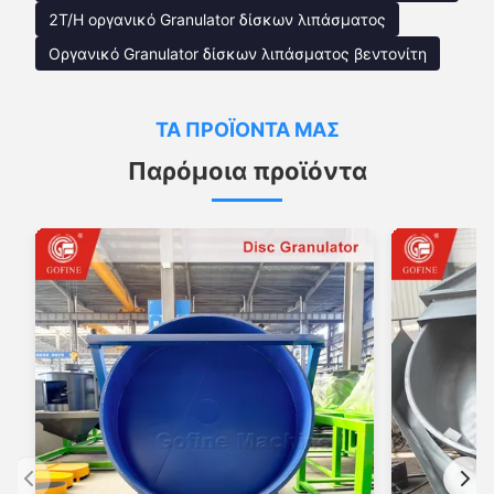
2T/H οργανικό Granulator δίσκων λιπάσματος
Οργανικό Granulator δίσκων λιπάσματος βεντονίτη
ΤΑ ΠΡΟΪΌΝΤΑ ΜΑΣ
Παρόμοια προϊόντα