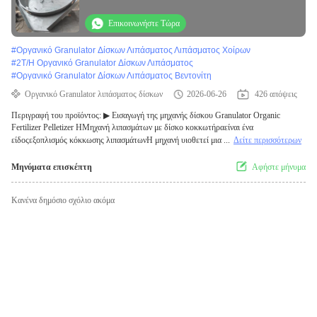
εργοστασίου
Επικοινωνήστε Τώρα
#
Οργανικό Granulator Δίσκων Λιπάσματος Λιπάσματος Χοίρων
#
2T/H Οργανικό Granulator Δίσκων Λιπάσματος
#
Οργανικό Granulator Δίσκων Λιπάσματος Βεντονίτη
Οργανικό Granulator λιπάσματος δίσκων
2026-06-26
426 απόψεις
Περιγραφή του προϊόντος: ▶ Εισαγωγή της μηχανής δίσκου Granulator Organic
Fertilizer Pelletizer ΗΜηχανή λιπασμάτων με δίσκο κοκκωτήραείναι ένα
είδοςεξοπλισμός κόκκωσης λιπασμάτωνΗ μηχανή υιοθετεί μια ...
Δείτε περισσότερων
Μηνύματα επισκέπτη
Αφήστε μήνυμα
Κανένα δημόσιο σχόλιο ακόμα