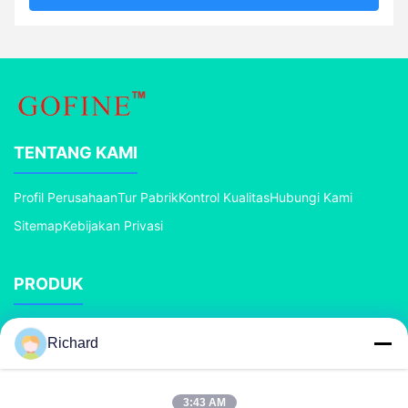
TENTANG KAMI
Profil Perusahaan
Tur Pabrik
Kontrol Kualitas
Hubungi Kami
Sitemap
Kebijakan Privasi
PRODUK
mesin pupuk kompos
Lini Produksi Pupuk Majemuk
Richard
Line Produksi pupuk organik
Lini Produksi Pupuk BB
Granulator Pupuk Rol Ganda
Granulator Pupuk Drum Putar
3:43 AM