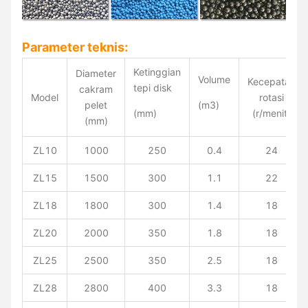
Parameter teknis:
Ketinggian
Diameter
Volume
Kecepatan
tepi disk
cakram
Model
rotasi
pelet
(m3)
(mm)
(r/menit)
(mm)
ZL10
1000
250
0.4
24
ZL15
1500
300
1.1
22
ZL18
1800
300
1.4
18
ZL20
2000
350
1.8
18
ZL25
2500
350
2.5
18
ZL28
2800
400
3.3
18