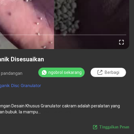
anik Disesuaikan
ngobrol sekarang
Berbagi
 pandangan
anik Disc Granulator
ngan Desain Khusus Granulator cakram adalah peralatan yang
an bubuk. Ia mampu...
Lihat Lebih Lanjut
Tinggalkan Pesan