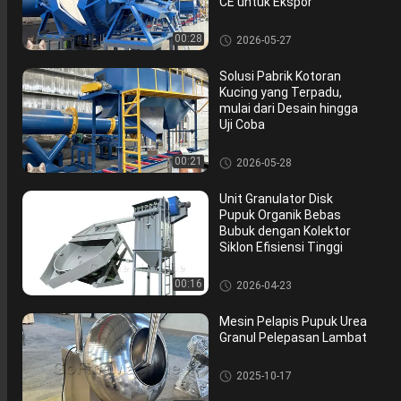
CE untuk Ekspor
Granulator Pupuk Organik Cak
00:28
2026-05-27
ram
Solusi Pabrik Kotoran
Kucing yang Terpadu,
mulai dari Desain hingga
Uji Coba
Granulator Pupuk Organik Cak
00:21
2026-05-28
ram
Unit Granulator Disk
Pupuk Organik Bebas
Bubuk dengan Kolektor
Siklon Efisiensi Tinggi
Granulator Pupuk Organik Cak
00:16
2026-04-23
ram
Mesin Pelapis Pupuk Urea
Granul Pelepasan Lambat
Granulator Pupuk Organik Cak
2025-10-17
ram