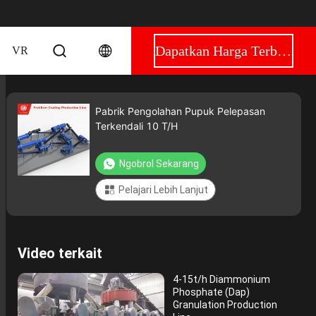
Dapatkan Harga Terbaik
VR
Pabrik Pengolahan Pupuk Pelepasan
Terkendali 10 T/H
Ngobrol Sekarang
Pelajari Lebih Lanjut
Video terkait
4-15t/h Diammonium
Phosphate (Dap)
Granulation Production