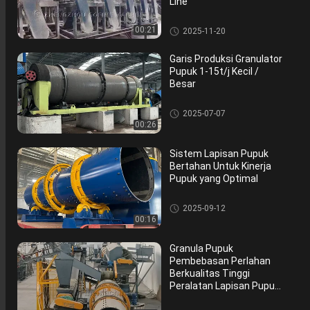
Line
Lini Produksi Pupuk Majemuk
00:21
2025-11-20
Garis Produksi Granulator
Pupuk 1-15t/j Kecil /
Besar
Lini Produksi Pupuk Majemuk
2025-07-07
00:26
Sistem Lapisan Pupuk
Bertahan Untuk Kinerja
Pupuk yang Optimal
Lini Produksi Pupuk Majemuk
2025-09-12
00:16
Granula Pupuk
Pembebasan Perlahan
Berkualitas Tinggi
Peralatan Lapisan Pupuk
Otomatis