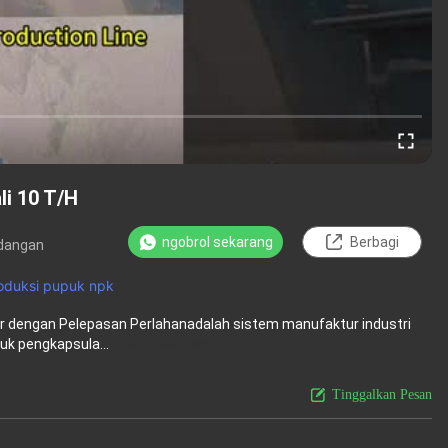
i 10 T/H
ngobrol sekarang
Berbagi
dangan
roduksi pupuk npk
ur dengan Pelepasan Perlahanadalah sistem manufaktur industri
uk pengkapsula...
Lihat Lebih Lanjut
Tinggalkan Pesan