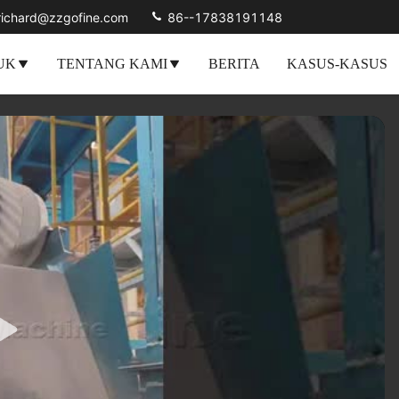
richard@zzgofine.com
86--17838191148
UK
TENTANG KAMI
BERITA
KASUS-KASUS