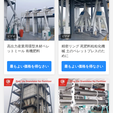
ビデオ
ビデオ
高出力産業用環型木材ペレ
精密リング 死肥料粒粒化機
ットミール 有機肥料
械 土のペレットプレスのた
めに
最もよい価格を得なさい
最もよい価格を得なさい