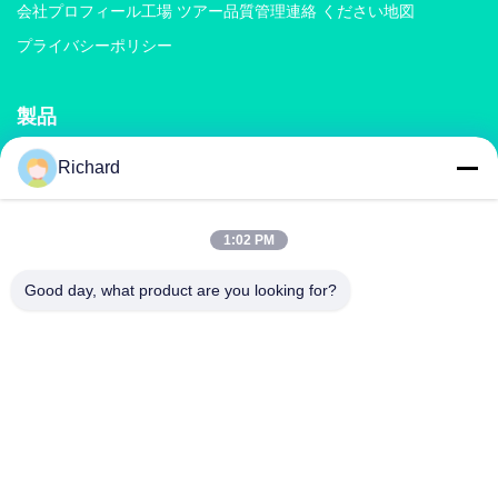
会社プロフィール
工場 ツアー
品質管理
連絡 ください
地図
プライバシーポリシー
製品
Richard
堆肥化肥機
化成肥料生産ライン
有機肥料の生産ライン
BB肥料の生産ライン
二重ローラー肥料の造粒機
回転式ドラム肥料の造粒機
1:02 PM
Good day, what product are you looking for?
連絡 ください
nancy@zzgofine.com
0086-17838191148
部屋2115,ジンシ国際,カンタイ道路,シンヤング市,チェン州
市,河南省