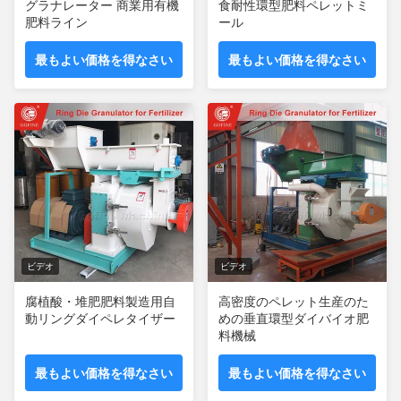
グラナレーター 商業用有機
食耐性環型肥料ペレットミ
肥料ライン
ール
最もよい価格を得なさい
最もよい価格を得なさい
ビデオ
ビデオ
腐植酸・堆肥肥料製造用自
高密度のペレット生産のた
動リングダイペレタイザー
めの垂直環型ダイバイオ肥
料機械
最もよい価格を得なさい
最もよい価格を得なさい