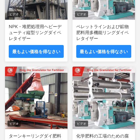
ビデオ
ビデオ
NPK・堆肥処理用ヘビーデ
ペレットラインおよび鉱物
ューティ縦型リングダイペ
肥料用多機能リングダイペ
レタイザー
レタイザー
最もよい価格を得なさい
最もよい価格を得なさい
ビデオ
ビデオ
ターンキーリングダイ肥料
化学肥料の工場のための腐