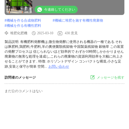
今連絡してください
#
機械を作る合成物肥料
#
機械に堆肥を施す有機性廃棄物
#
機械を作る有機性肥料
堆肥化肥機
2025-03-10
430 意見
製品説明: 有機肥料発酵機は,微生物発酵に使用される機器の一種である.それ
は豚肥料,鶏肥料,牛肥料,羊の糞便菌類残留物 中国製薬残留物 穀物草 この装置
の発酵プロセスは 信じられないほど効率的で わずか10時間しかかかりません
廃棄物の無害な処理を達成し,これらの廃棄物の資源利用効率を大幅に向上さ
せることができます.. 特徴: ホリゾントデザイン コンパクトな構造,小さな足
跡,安装と保守が簡単 空間...
お問い合わせ
訪問者のメッセージ
メッセージを残す
まだ公のコメントはない