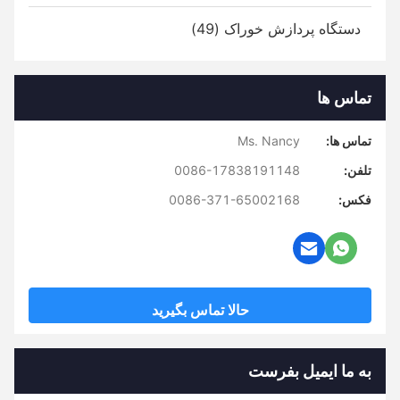
دستگاه پردازش خوراک (49)
تماس ها
تماس ها:
Ms. Nancy
تلفن:
0086-17838191148
فکس:
0086-371-65002168
حالا تماس بگیرید
به ما ایمیل بفرست