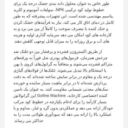
طور خاص به عنوان محلول دانه بندی خشک درجه یک برای
خطوط تولید کود ترکیبی NPK، سولفات آمونیوم و کلرید
پتاسیم مهندسی شده است. این تجهیزات پیشرفته که به طور
کامل در دمای اتاق کار می کند، نیاز به فرآیندهای خشک کردن
و خنک کننده با مصرف سوخت را کاملاً از بین می برد و به
کارخانه های کود امکان می دهد سرمایه گذاری اولیه و هزینه
های آب و برق روزانه را به میزان قابل توجهی کاهش دهند.
از طریق اکستروژن فشرده و پرفشار بین دو غلتک ضد
چرخش همزمان، فرمول‌های پودری شل فوراً به ورقه‌های
متراکم فشرده می‌شوند و متعاقباً به گرانول‌های کروی یا پهن
با استحکام بالا تبدیل می‌شوند. غلتک‌ها از فولادهای آلیاژی
درجه یک و مقاوم در برابر سایش ساخته شده‌اند که به دقت
پردازش شده‌اند تا در برابر ماهیت بسیار ساینده و خورنده
نمک‌های معدنی شیمیایی مقاومت کنند. به عنوان یک تامین
کننده اختصاصی کارخانه، Gofine Machine این گرانولاتور
بسیار کارآمد را برای ادغام یکپارچه در خطوط کود مرکب
خودکار ارائه می دهد و عملکردی بدون گرد و غبار، مداوم و با
عملکرد بالا را ارائه می دهد که سودآوری طولانی مدت را به
حداکثر می رساند.