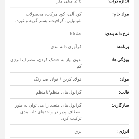
اندازه ذرات:
2-8 میلی متر
مواد خام:
کود آلی، کود مرکب، محصولات
شیمیایی، گرافیت، بستر گربه و غیره.
نرخ دانه بندی:
≥95%
برنامه:
فرآوری دانه بندی
ویژگی ها:
بدون نیاز به خشک کردن، مصرف انرژی
کم
مواد:
فولاد کربن / فولاد ضد زنگ
قالب:
گرانول های منظم/نامنظم
سازگاری:
گرانول های متعدد را می توان به طور
انعطاف پذیر در واحدهای دانه بندی
ترکیب کرد.
انرژی:
برق