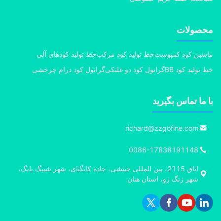
صولات
ین کود کمپوست
خط تولید کود مرکب
خط تولید کودهای آلی
تولید کود BB
گرانول کود دو غلتکی
گرانول کود درام چرخشی
ما تماس بگیرید
richard@zzgofine.com
0086-17838191148
اتاق 2115، بین المللی جینشی، جاده کانگتای، شهر شینگ یانگ،
شهر ژنگ ژو، استان هنان