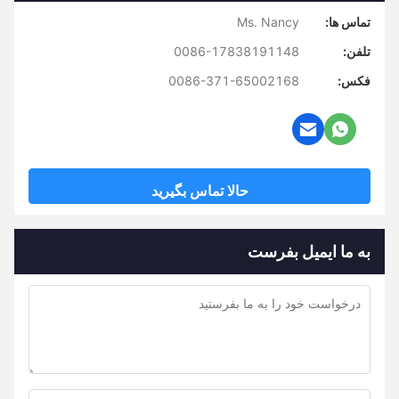
تماس ها:
Ms. Nancy
تلفن:
0086-17838191148
فکس:
0086-371-65002168
حالا تماس بگیرید
به ما ایمیل بفرست