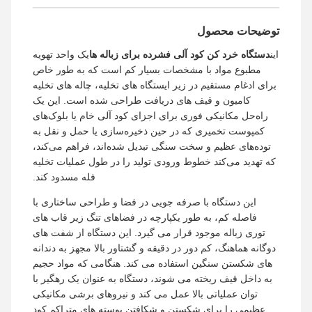
توضیحات محصول
این
دستگاه خرد کن کود آلی فشرده برای زباله ها
یک واحد تهویه
مطبوع مواد با مشخصات بسیار کم است که به طور خاص
برای ادغام مستقیم در زیر ایستگاه های تخلیه، چاله های تخلیه
کامیون و قیف های دریافت طراحی شده است. این یک
راه‌حل مکانیکی فوری برای اجزای کود آلی خام یا بلوک‌های
کمپوست تخمیری که در حین ذخیره‌سازی یا حمل و نقل به
توده‌های عظیم و سخت سنگی تبدیل شده‌اند، فراهم می‌کند،
که تهدید می‌کند خطوط ورودی تولید را در طول عملیات تخلیه
فله مسدود کند.
این دستگاه با صرفه جویی در فضا و طراحی ساختاری با
فاصله کم، به طور یکپارچه در فضاهای تنگ زیر قاب های
توری زباله موجود قرار می گیرد. این دستگاه از شفت های
دوگانه هماهنگ، کم دور در دقیقه و گشتاور بالا مجهز به دندانه
های شکستن سنگین استفاده می کند. هنگامی که مواد حجیم
به داخل قیف ریخته می شوند، دستگاه به عنوان یک رهگیر با
توان عملیاتی بالا عمل می کند و نیروهای برشی مکانیکی
عظیمی را برای شکستن و شکافتن پوسته های متراکم کود