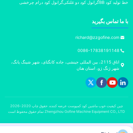
تولید کود BB
گرانول کود دو غلتکی
گرانول کود درام چرخشی
ما تماس بگیرید
richard@zzgofine.com
0086-17838191148
اتاق 2115، بین المللی جینشی، جاده کانگتای، شهر شینگ یانگ،
شهر ژنگ ژو، استان هنان
چین کیفیت خوب ماشین کود کمپوست عرضه کننده. حقوق چاپ 2020-2026
Zhengzhou Gofine Machine Equipment CO., L تمام حقوق محفوظ است