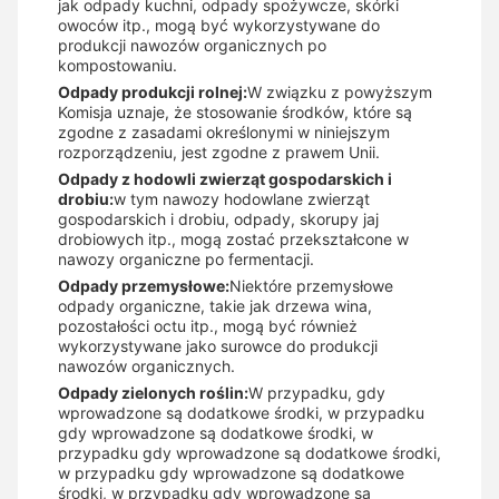
jak odpady kuchni, odpady spożywcze, skórki
owoców itp., mogą być wykorzystywane do
produkcji nawozów organicznych po
kompostowaniu.
Odpady produkcji rolnej:
W związku z powyższym
Komisja uznaje, że stosowanie środków, które są
zgodne z zasadami określonymi w niniejszym
rozporządzeniu, jest zgodne z prawem Unii.
Odpady z hodowli zwierząt gospodarskich i
drobiu:
w tym nawozy hodowlane zwierząt
gospodarskich i drobiu, odpady, skorupy jaj
drobiowych itp., mogą zostać przekształcone w
nawozy organiczne po fermentacji.
Odpady przemysłowe:
Niektóre przemysłowe
odpady organiczne, takie jak drzewa wina,
pozostałości octu itp., mogą być również
wykorzystywane jako surowce do produkcji
nawozów organicznych.
Odpady zielonych roślin:
W przypadku, gdy
wprowadzone są dodatkowe środki, w przypadku
gdy wprowadzone są dodatkowe środki, w
przypadku gdy wprowadzone są dodatkowe środki,
w przypadku gdy wprowadzone są dodatkowe
środki, w przypadku gdy wprowadzone są