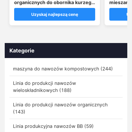
organicznych do obornika kurzego
mieszanin
o wydajności 5 T/H
produkcy
Uzyskaj najlepszą cenę
Uz
Kategorie
maszyna do nawozów kompostowych (244)
Linia do produkcji nawozów
wieloskładnikowych (188)
Linia do produkcji nawozów organicznych
(143)
Linia produkcyjna nawozów BB (59)