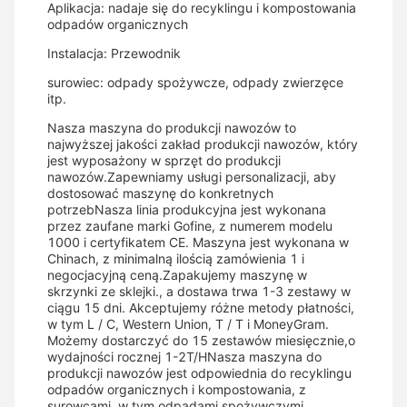
Aplikacja: nadaje się do recyklingu i kompostowania
odpadów organicznych
Instalacja: Przewodnik
surowiec: odpady spożywcze, odpady zwierzęce
itp.
Nasza maszyna do produkcji nawozów to
najwyższej jakości zakład produkcji nawozów, który
jest wyposażony w sprzęt do produkcji
nawozów.Zapewniamy usługi personalizacji, aby
dostosować maszynę do konkretnych
potrzebNasza linia produkcyjna jest wykonana
przez zaufane marki Gofine, z numerem modelu
1000 i certyfikatem CE. Maszyna jest wykonana w
Chinach, z minimalną ilością zamówienia 1 i
negocjacyjną ceną.Zapakujemy maszynę w
skrzynki ze sklejki., a dostawa trwa 1-3 zestawy w
ciągu 15 dni. Akceptujemy różne metody płatności,
w tym L / C, Western Union, T / T i MoneyGram.
Możemy dostarczyć do 15 zestawów miesięcznie,o
wydajności rocznej 1-2T/HNasza maszyna do
produkcji nawozów jest odpowiednia do recyklingu
odpadów organicznych i kompostowania, z
surowcami, w tym odpadami spożywczymi,