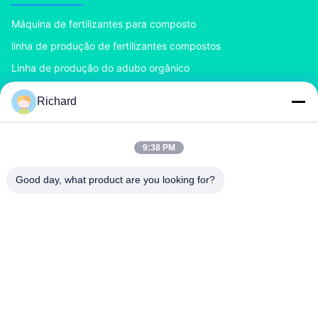
Máquina de fertilizantes para composto
linha de produção de fertilizantes compostos
Linha de produção do adubo orgânico
Linha de produção do adubo do BB
Richard
Granulador dobro do adubo do rolo
Granulador do adubo do cilindro giratório
9:38 PM
CONTACTE-NOS
Good day, what product are you looking for?
richard@zzgofine.com
0086-17838191148
Sala 2115, Jinshi International, Rua Kangtai, cidade de
Xingyang, cidade de Zhengzhou, província de Henan