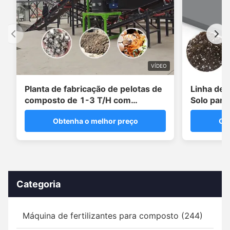
VÍDEO
Planta de fabricação de pelotas de
Linha de 
composto de 1-3 T/H com
Solo para
granulador de disco
para Cult
Obtenha o melhor preço
Ob
Categoria
Máquina de fertilizantes para composto (244)