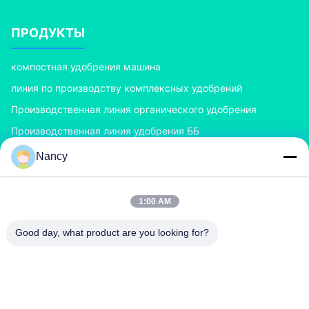
ПРОДУКТЫ
компостная удобрения машина
линия по производству комплексных удобрений
Производственная линия органического удобрения
Производственная линия удобрения ББ
Двойной гранулятор удобрения ролика
Nancy
Гранулятор удобрения роторного барабанчика
1:00 AM
СВЯЖИТЕСЬ С НАМИ
Good day, what product are you looking for?
richard@zzgofine.com
0086-17838191148