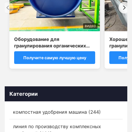
ВИДЕО
Оборудование для
Хорошее 
гранулирования органических
гранулир
удобрений
удобрени
Получите самую лучшую цену
Получ
машина з
Категории
компостная удобрения машина (244)
линия по производству комплексных