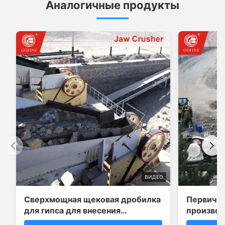
Аналогичные продукты
ВИДЕО
Сверхмощная щековая дробилка
Первична
для гипса для внесения
производ
изменений в почву