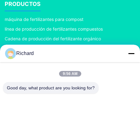
PRODUCTOS
máquina de fertilizantes para compost
línea de producción de fertilizantes compuestos
Cadena de producción del fertilizante orgánico
Cadena de producción del fertilizante del BB
Richard
Granulador doble del fertilizante del rodillo
Granulador del fertilizante del tambor rotatorio
9:56 AM
CONTACTA CON NOSOTROS
Good day, what product are you looking for?
richard@zzgofine.com
0086-17838191148
Habitación 2115, Jinshi International, calle Kangtai, ciudad
de Xingyang, ciudad de Zhengzhou, provincia de Henan