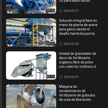
CE para exportación
Granulador del fertilizante org
00:28
2026-05-27
ánico del disco
Solución integral llave en
mano de planta de arena
para gatos desde el
diseño hasta la puesta en
marcha
Granulador del fertilizante org
00:21
2026-05-28
ánico del disco
Unidad de granulador de
disco de fertilizante
orgánico libre de polvo
con colector ciclónico de
alta eficiencia
Granulador del fertilizante org
00:16
2026-04-23
ánico del disco
Máquina de
recubrimiento de
fertilizante de gránulos
de urea de liberación
lenta