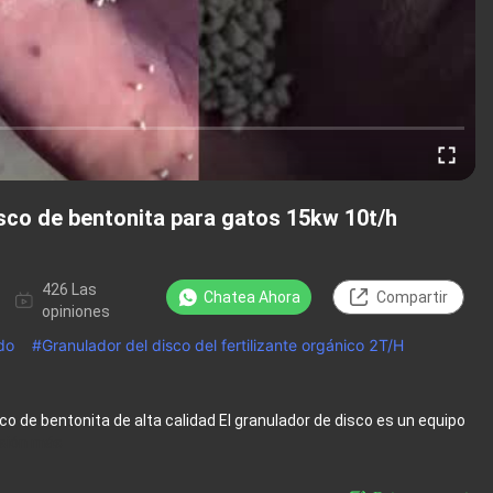
sco de bentonita para gatos 15kw 10t/h
426 Las
Chatea Ahora
Compartir
opiniones
rdo
#
Granulador del disco del fertilizante orgánico 2T/H
o de bentonita de alta calidad El granulador de disco es un equipo
isión más