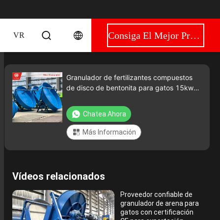
Consiga El Mejor Precio
VR
Granulador de fertilizantes compuestos
de disco de bentonita para gatos 15kw
10t/h Capacidad
Chatea Ahora
Más Información
Vídeos relacionados
Proveedor confiable de
granulador de arena para
gatos con certificación