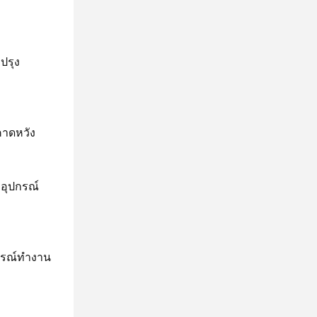
ปรุง
คาดหวัง
อุปกรณ์
กรณ์ทํางาน