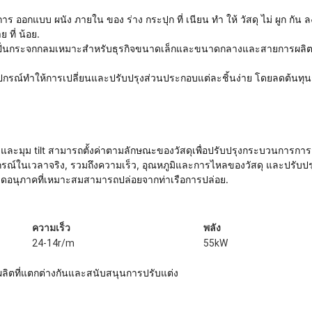
ออกแบบ ผนัง ภายใน ของ ร่าง กระปุก ที่ เนียน ทํา ให้ วัสดุ ไม่ ผูก กัน ล
ที่ น้อย.
องปั่นกระจกกลมเหมาะสําหรับธุรกิจขนาดเล็กและขนาดกลางและสายการผล
์ทําให้การเปลี่ยนและปรับปรุงส่วนประกอบแต่ละชิ้นง่าย โดยลดต้นทุนก
สมและมุม tilt สามารถตั้งค่าตามลักษณะของวัสดุเพื่อปรับปรุงกระบวนการการ
์ในเวลาจริง, รวมถึงความเร็ว, อุณหภูมิและการไหลของวัสดุ และปรับปรุงเ
ุขนาดอนุภาคที่เหมาะสมสามารถปล่อยจากท่าเรือการปล่อย.
ความเร็ว
พลัง
24-14r/m
55kW
ิตที่แตกต่างกันและสนับสนุนการปรับแต่ง