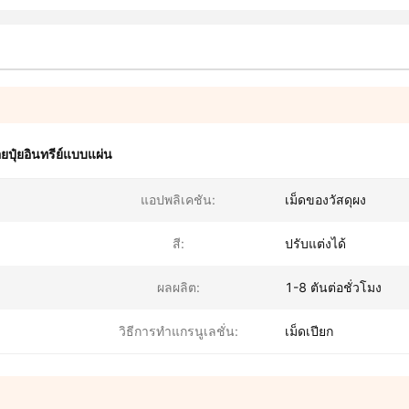
อยปุ๋ยอินทรีย์แบบแผ่น
แอปพลิเคชัน:
เม็ดของวัสดุผง
สี:
ปรับแต่งได้
ผลผลิต:
1-8 ตันต่อชั่วโมง
วิธีการทำแกรนูเลชั่น:
เม็ดเปียก