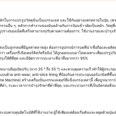
เป็นหลักในการแปรรูปวัสดุข้นเป็นแกรนเลส และใช้กันอย่างแพร่หลายในปุ๋ย, เซ
รมอื่น ๆ. หลักการทํางานของมันคล้ายกับการป้อนข้าวผัดเป็นหมัก. วัสดุที่
ร่างของเม็ดที่เสร็จสามารถปรับตามความต้องการ. ใช้งานง่ายและบํารุงรั
เป็นลูกกลมที่มีมูลค่าตลาดสูง ต้องการอุปกรณ์การบดที่น่าเชื่อถือและผลิตสู
่างว่า เครื่องกรีเนียเตอร์ดิสก์หรือปัง) ได้ถูกออกแบบมาโดยเฉพาะเพื่อแปรรูปวัส
ปรุงให้ดีที่สุด และมีอัตราการปะเลาะที่น่าทึ่งมากกว่า 95%
ปลูกขนาบมีมุมปัดปรับ (จาก 35 ° ถึง 55 °) และควบคุมความเร็วทําให้ผู้ประ
ด้วย anti-wear, anti-stick lining ที่ป้องกันสารประกอบออร์แกนิคที่ชื้น
e Machine) สร้างเครื่องปั่นแกรนเลเตอร์ที่แข็งแกร่งเหล่านี้ เพื่อบูรณาการ
่ต่ํา, ระยะเวลาการบํารุงรักษาที่ต่ําที่สุด, และกระบวนการที่เป็นมิตรต่อสิ่งแ
ะบบควบคุมอัตโนมัติที่ใช้งานง่าย ผู้ใช้เพียงแค่ต้องเริ่มต้นและหยุดด้วยปุ่มเ