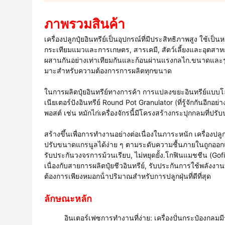
ภาพรวมสินค้า
เครื่องปลูกปุ๋ยอินทรีย์เป็นอุปกรณ์ที่มีประสิทธิภาพสูง ใช้
กระเทียมแมวและการเกษตร, สารเคมี, สัตว์เลี้ยงและอุตสาหกร
ผสานกันอย่างเท่าเทียมกันและก้อนผ่านแรงกลไก.ขนาดและรูป
มาะสําหรับความต้องการการผลิตทุกขนาด
ในการผลิตปุ๋ยอินทรีย์ทางการค้า การแปลงขยะอินทรีย์แบบโล่ง
เนียเตอร์ปังอินทรีย์ Round Pot Granulator (ที่รู้จักกันอีกอย
พอสต์ เช่น หมักไก่เครื่องจักรนี้มีโครงสร้างกระปุกกลมที่ปรับ
สร้างขึ้นเพื่อการทํางานอย่างต่อเนื่องในภาระหนัก เครื่อง
ปรับขนาดแกรนูลได้ง่าย ๆ ตามระดับความชื้นภายในถูกออกแบบ
รับประกันวงจรการม้วนเรียบ, ไม่หยุดยั้ง.โกฟินแมชชีน (Gofin
เนื่องกับสายการผลิตปุ๋ยชีวอินทรีย์, รับประกันการใช้พลังงานที
ต้องการเพียงหมอกน้ําปริมาณสําหรับการปลูกฝุ่นที่ดีที่สุด
ลักษณะหลัก
อินเตอร์เฟซการทํางานที่ง่าย: เครื่องปั่นกระป๋องกลมมีร