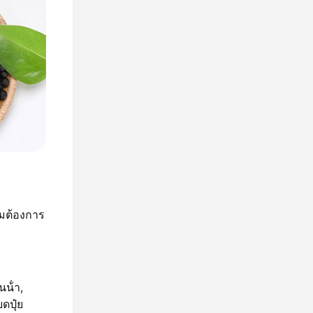
ามต้องการ
น้ํา,
บดปุ๋ย