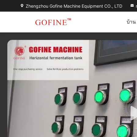
Zhengzhou Gofine Machine Equipment CO., LTD
บ้าน