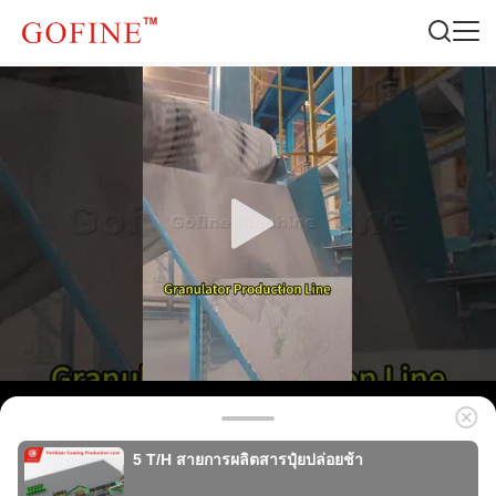
5 T/H สายการผลิตสารปุ๋ยปล่อยช้า