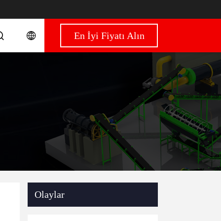
En İyi Fiyatı Alın
Olaylar