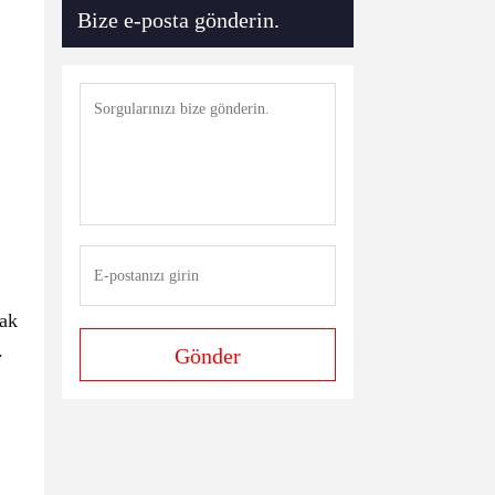
Bize e-posta gönderin.
mak
.
Gönder