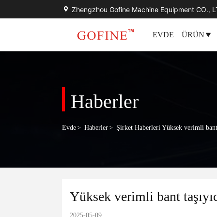
Zhengzhou Gofine Machine Equipment CO., 
EVDE
ÜRÜN
Haberler
Evde
>
Haberler
>
Şirket Haberleri Yüksek verimli bant 
Yüksek verimli bant taşıyıc
2025-05-09