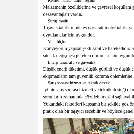
Kemer malzemesinin seçimi
Malzemenin özelliklerine ve çevresel koşullara
dezavantajları vardır..
Sürüş modu
Taşıyıcı tahrik modu esas olarak motor tahrik ve 
uygulamalar için uygundur.
Yapı biçimi
Konveyörün yapısal şekli sabit ve hareketlidir. Sa
sık sık değişmesi gereken durumlar için uygundu
Enerji tasarrufu ve güvenlik
Düşük enerji tüketimi, düşük gürültü ve düşük e
ekipmanların tam güvenlik koruma önlemlerine s
Satış sonrası hizmet ve teknik destek
İyi bir satış sonrası hizmeti ve teknik desteği ol
sorunların zamanında çözülebilmesini sağlayabili
Yukarıdaki faktörleri kapsamlı bir şekilde göz 
pratik olan bir taşıyıcı seçebilir ve böylece genel 