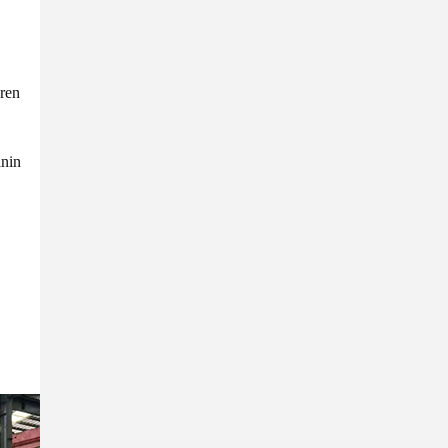
iren
inin