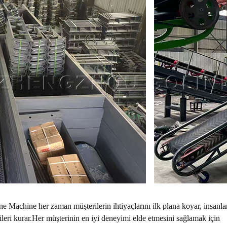
ne Machine her zaman müşterilerin ihtiyaçlarını ilk plana koyar, insanla
şkileri kurar.Her müşterinin en iyi deneyimi elde etmesini sağlamak için