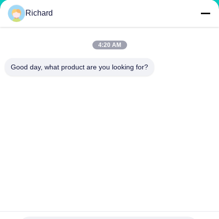
Richard
Organik Gübre Üretim Hattı
BB Gübre Üretim Hattı
Çift Silindirli Gübre Kırma Makinesi
Döner Tamburlu Gübre Kırma Makinesi
4:20 AM
Good day, what product are you looking for?
BIZIMLE İLETIŞIM
richard@zzgofine.com
0086-17838191148
Oda 2115, Jinshi Uluslararası, Kangtai Yolu, Xingyang
Şehri, Zhengzhou Şehri, Henan Eyaleti
Çin İyi Kalite Gübre makinesi Tedarikçi. Telif hakkı © 2020-2026