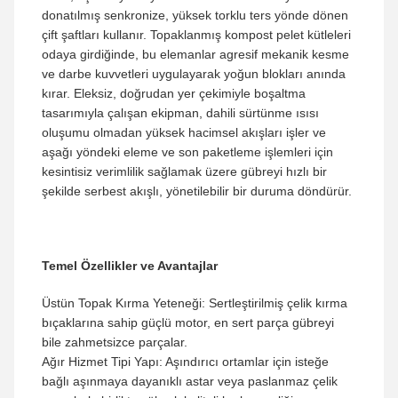
donatılmış senkronize, yüksek torklu ters yönde dönen
çift şaftları kullanır. Topaklanmış kompost pelet kütleleri
odaya girdiğinde, bu elemanlar agresif mekanik kesme
ve darbe kuvvetleri uygulayarak yoğun blokları anında
kırar. Eleksiz, doğrudan yer çekimiyle boşaltma
tasarımıyla çalışan ekipman, dahili sürtünme ısısı
oluşumu olmadan yüksek hacimsel akışları işler ve
aşağı yöndeki eleme ve son paketleme işlemleri için
kesintisiz verimlilik sağlamak üzere gübreyi hızlı bir
şekilde serbest akışlı, yönetilebilir bir duruma döndürür.
Temel Özellikler ve Avantajlar
Üstün Topak Kırma Yeteneği: Sertleştirilmiş çelik kırma
bıçaklarına sahip güçlü motor, en sert parça gübreyi
bile zahmetsizce parçalar.
Ağır Hizmet Tipi Yapı: Aşındırıcı ortamlar için isteğe
bağlı aşınmaya dayanıklı astar veya paslanmaz çelik