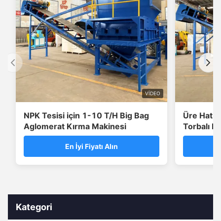
VIDEO
NPK Tesisi için 1-10 T/H Big Bag
Üre Hatlar
Aglomerat Kırma Makinesi
Torbalı Ke
En İyi Fiyatı Alın
Kategori