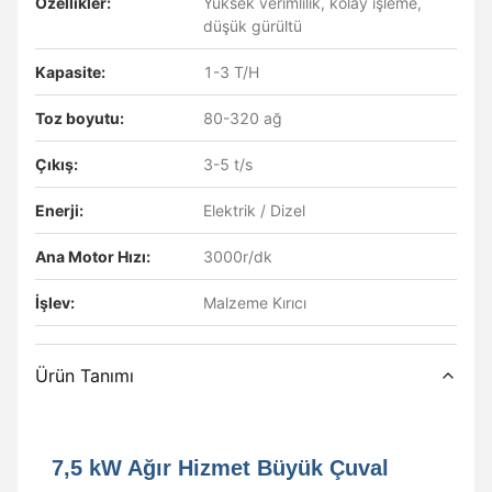
Özellikler:
Yüksek verimlilik, kolay işleme,
düşük gürültü
Kapasite:
1-3 T/H
Toz boyutu:
80-320 ağ
Çıkış:
3-5 t/s
Enerji:
Elektrik / Dizel
Ana Motor Hızı:
3000r/dk
İşlev:
Malzeme Kırıcı
Ürün Tanımı
7,5 kW Ağır Hizmet Büyük Çuval