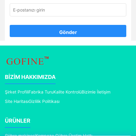
Gönder
BIZIM HAKKIMIZDA
Şirket Profili
Fabrika Turu
Kalite Kontrolü
Bizimle İletişim
Site Haritası
Gizlilik Politikası
ÜRÜNLER
Gübre makinesi
Kompoze Gübre Üretim Hattı