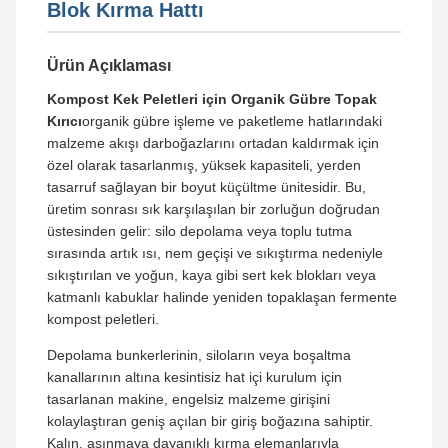
Blok Kırma Hattı
Ürün Açıklaması
Kompost Kek Peletleri için Organik Gübre Topak
Kırıcı
organik gübre işleme ve paketleme hatlarındaki
malzeme akışı darboğazlarını ortadan kaldırmak için
özel olarak tasarlanmış, yüksek kapasiteli, yerden
tasarruf sağlayan bir boyut küçültme ünitesidir. Bu,
üretim sonrası sık karşılaşılan bir zorluğun doğrudan
üstesinden gelir: silo depolama veya toplu tutma
sırasında artık ısı, nem geçişi ve sıkıştırma nedeniyle
sıkıştırılan ve yoğun, kaya gibi sert kek blokları veya
katmanlı kabuklar halinde yeniden topaklaşan fermente
kompost peletleri.
Depolama bunkerlerinin, siloların veya boşaltma
kanallarının altına kesintisiz hat içi kurulum için
tasarlanan makine, engelsiz malzeme girişini
kolaylaştıran geniş açılan bir giriş boğazına sahiptir.
Kalın, aşınmaya dayanıklı kırma elemanlarıyla