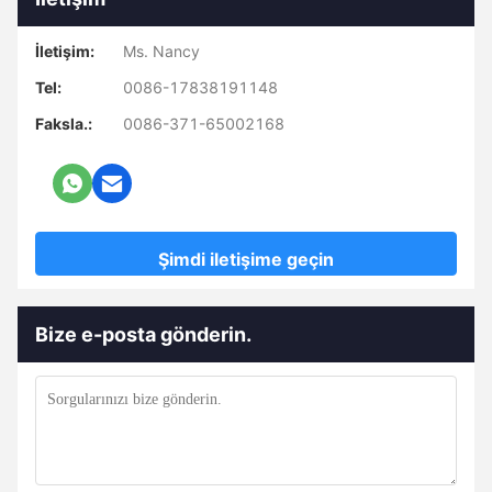
İletişim:
Ms. Nancy
Tel:
0086-17838191148
Faksla.:
0086-371-65002168
Şimdi iletişime geçin
Bize e-posta gönderin.