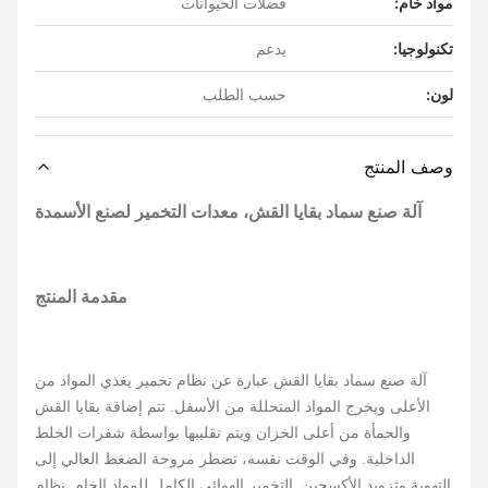
مواد خام:
فضلات الحيوانات
تكنولوجيا:
يدعم
لون:
حسب الطلب
وصف المنتج
آلة صنع سماد بقايا القش، معدات التخمير لصنع الأسمدة
مقدمة المنتج
آلة صنع سماد بقايا القش عبارة عن نظام تخمير يغذي المواد من
الأعلى ويخرج المواد المتحللة من الأسفل. تتم إضافة بقايا القش
والحمأة من أعلى الخزان ويتم تقليبها بواسطة شفرات الخلط
الداخلية. وفي الوقت نفسه، تضطر مروحة الضغط العالي إلى
التهوية وتزويد الأكسجين. التخمير الهوائي الكامل للمواد الخام. نظام