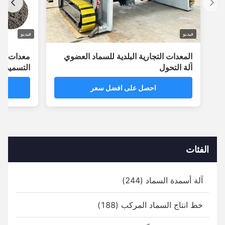
فيديو
فيديو
المعدات التجارية البلدية للسماد العضوي
معدات الأسمدة 
آلة التحول
التسميد الهيدر
وقت التخمير
احصل على افضل سعر
احص
الفئات
آلة أسمدة السماد (244)
خط انتاج السماد المركب (188)