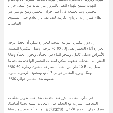
التهوية يسمح للهواء النقي بالمرور عبر المادة من أسفل خزان
التخمير، ويتم تجميعه في أعلى خزان التخمير، ومن ثم يمر عبر
نظام فلتر إزالة الروائح الكريهة لتصريف غاز العادم حتى المستوى
القياسي.
إن دور البكتيريا الهوائية المحبة للحرارة يمكن أن يجعل درجة
الحرارة أثناء التخمير تصل إلى 60-70 درجة، وتقتل البكتيريا المسببة
للأمراض بشكل كامل، وتتبخر الماء في الحمأة، وتحول الحمأة وبقايا
القش إلى مغذيات عضوية. يمكن لمعدات التخمير الواحدة معالجة ما
يصل إلى 5-10 طن من الحمأة الطازجة بمحتوى رطوبة 60-80%
يوميًا، ودورة التخمير حوالي 7 أيام، ومحتوى الرطوبة للمواد
العضوية بعد التخمير حوالي 30%.
في إدارة النفايات الزراعية الحديثة، يعد إعادة تدوير مخلفات
المحاصيل بسرعة مع التحكم في الانبعاثات البيئية تحديًا أساسيًا.
يعمل خزان التخمير الأفقي (卧式发酵罐) بمثابة آلة صنع سماد بقايا