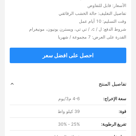
الأسعار: قابل للتفاوض
تفاصيل التغليف: حالة الخشب الرقائقي
وقت التسليم: 10 أيام عمل
شروط الدفع: ل / c، / تي تي، ويسترن يونيون، مونيغرام
القدرة على العرض: 7 مجموعة / شهريا
احصل على افضل سعر
تفاصيل المنتج
سعة الإخراج:
4-6 م3/يوم
قوة:
39 كيلو واط
تفريغ الرطوبة:
25% - 30%