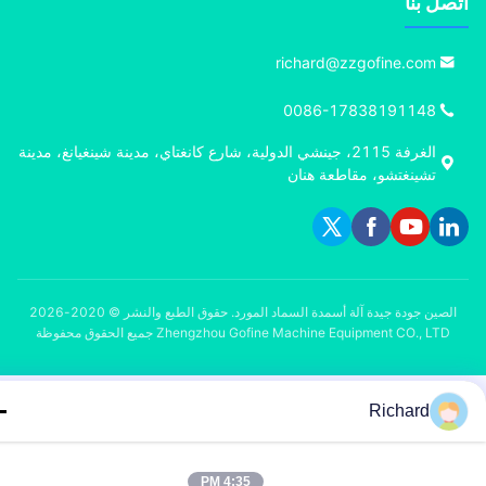
ل بنا
richard@zzgofine.com
0086-17838191148
الغرفة 2115، جينشي الدولية، شارع كانغتاي، مدينة شينغيانغ، مدينة
تشينغتشو، مقاطعة هنان
الصين جودة جيدة آلة أسمدة السماد المورد. حقوق الطبع والنشر © 2020-2026
Zhengzhou Gofine Machine Equipment CO., LTD جميع الحقوق محفوظة
Richard
4:35 PM