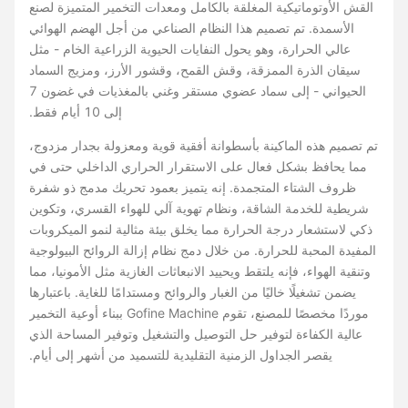
القش الأوتوماتيكية المغلقة بالكامل ومعدات التخمير المتميزة لصنع
الأسمدة. تم تصميم هذا النظام الصناعي من أجل الهضم الهوائي
عالي الحرارة، وهو يحول النفايات الحيوية الزراعية الخام - مثل
سيقان الذرة الممزقة، وقش القمح، وقشور الأرز، ومزيج السماد
الحيواني - إلى سماد عضوي مستقر وغني بالمغذيات في غضون 7
إلى 10 أيام فقط.
تم تصميم هذه الماكينة بأسطوانة أفقية قوية ومعزولة بجدار مزدوج،
مما يحافظ بشكل فعال على الاستقرار الحراري الداخلي حتى في
ظروف الشتاء المتجمدة. إنه يتميز بعمود تحريك مدمج ذو شفرة
شريطية للخدمة الشاقة، ونظام تهوية آلي للهواء القسري، وتكوين
ذكي لاستشعار درجة الحرارة مما يخلق بيئة مثالية لنمو الميكروبات
المفيدة المحبة للحرارة. من خلال دمج نظام إزالة الروائح البيولوجية
وتنقية الهواء، فإنه يلتقط ويحييد الانبعاثات الغازية مثل الأمونيا، مما
يضمن تشغيلًا خاليًا من الغبار والروائح ومستدامًا للغاية. باعتبارها
موردًا مخصصًا للمصنع، تقوم Gofine Machine ببناء أوعية التخمير
عالية الكفاءة لتوفير حل التوصيل والتشغيل وتوفير المساحة الذي
يقصر الجداول الزمنية التقليدية للتسميد من أشهر إلى أيام.