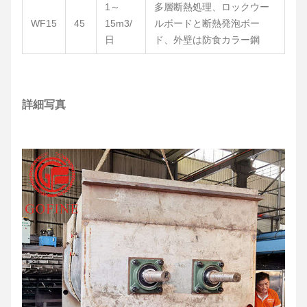
1～
多層断熱処理、ロックウー
WF15
45
15m3/
ルボードと断熱発泡ボー
日
ド、外壁は防食カラー鋼
詳細写真