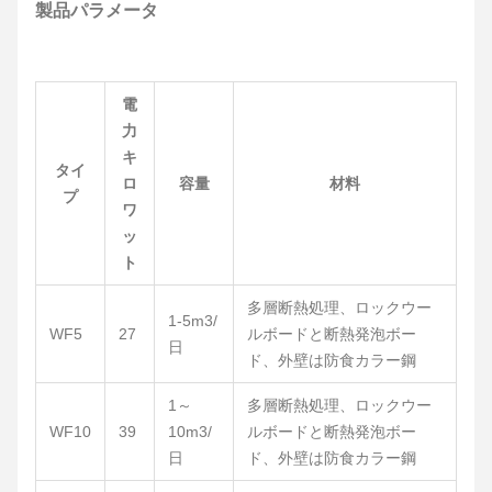
製品パラメータ
電
力
キ
タイ
ロ
容量
材料
プ
ワ
ッ
ト
多層断熱処理、ロックウー
1-5m3/
WF5
27
ルボードと断熱発泡ボー
日
ド、外壁は防食カラー鋼
1～
多層断熱処理、ロックウー
WF10
39
10m3/
ルボードと断熱発泡ボー
日
ド、外壁は防食カラー鋼