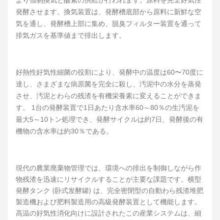
より強制換気と酸素の供給が行われます。原料を完全好気性
発酵させます。換気装置は、発酵槽底部から原料に新鮮な空
気を通し、発酵槽上部に集め、脱臭フィルター装置を通って
排気ガスを基準値まで排出します。
好熱性好気性細菌の役割により、発酵中の温度は60〜70度に
達し、さまざまな病原菌を完全に殺し、汚泥中の水分を蒸発
させ、汚泥とわらの残渣を有機栄養素に変えることができま
す。 1台の発酵装置で1日あたり含水率60～80％の生汚泥を
最大5～10トン処理でき、発酵サイクルは約7日、発酵後の有
機物の含水率は約30％である。
現代の農業廃棄物管理では、環境への排出を制御しながら作
物残渣を迅速にリサイクルすることが主要な課題です。横型
発酵タンク (卧式发酵罐) は、完全密閉型の自動わら残渣堆肥
製造機および肥料製造用の高級発酵装置として機能します。
高温の好気性消化向けに設計されたこの産業システムは、細