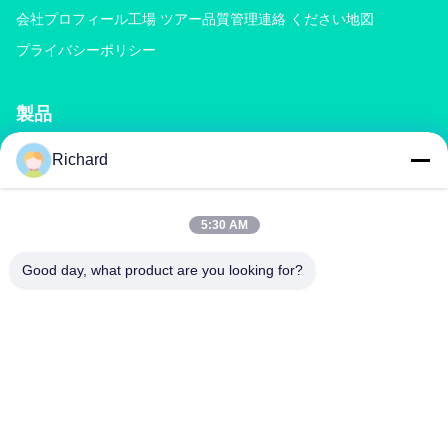
会社プロフィール
工場 ツアー
品質管理
連絡 ください
地図
プライバシーポリシー
製品
Richard
堆肥化肥機
化成肥料生産ライン
有機肥料の生産ライン
BB肥料の生産ライン
二重ローラー肥料の造粒機
回転式ドラム肥料の造粒機
5:30 AM
Good day, what product are you looking for?
連絡 ください
richard@zzgofine.com
0086-17838191148
部屋2115,ジンシ国際,カンタイ道路,シンヤング市,チェン州
市,河南省