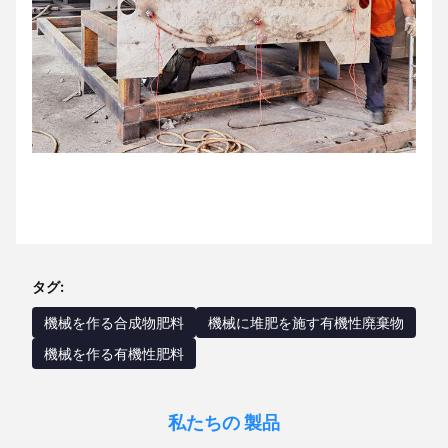
タグ:
機械を作る合成物肥料
機械に堆肥を施す有機性廃棄物
機械を作る有機性肥料
私たちの 製品