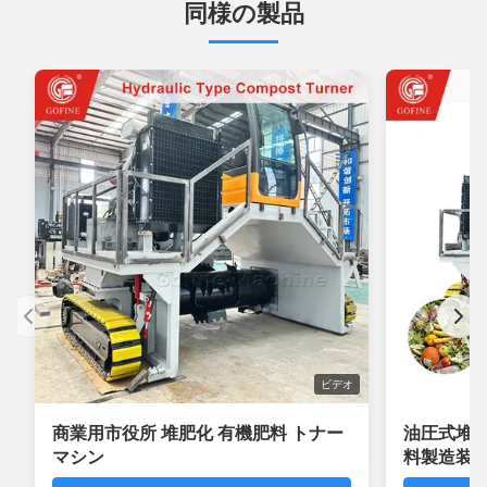
同様の製品
ビデオ
商業用市役所 堆肥化 有機肥料 トナー
油圧式堆
マシン
料製造装