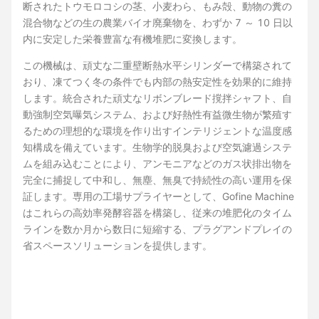
断されたトウモロコシの茎、小麦わら、もみ殻、動物の糞の
混合物などの生の農業バイオ廃棄物を、わずか 7 ～ 10 日以
内に安定した栄養豊富な有機堆肥に変換します。
この機械は、頑丈な二重壁断熱水平シリンダーで構築されて
おり、凍てつく冬の条件でも内部の熱安定性を効果的に維持
します。統合された頑丈なリボンブレード撹拌シャフト、自
動強制空気曝気システム、および好熱性有益微生物が繁殖す
るための理想的な環境を作り出すインテリジェントな温度感
知構成を備えています。生物学的脱臭および空気濾過システ
ムを組み込むことにより、アンモニアなどのガス状排出物を
完全に捕捉して中和し、無塵、無臭で持続性の高い運用を保
証します。専用の工場サプライヤーとして、Gofine Machine
はこれらの高効率発酵容器を構築し、従来の堆肥化のタイム
ラインを数か月から数日に短縮する、プラグアンドプレイの
省スペースソリューションを提供します。