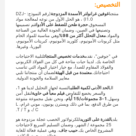
التخصيص:
منتجنا
غوفين غرانولتر الأسمدة المزدوجة
(رقم النموذج: DZJ-
I1.0) ، هو الحل الأول من نوعه لمعالجة مواد
المسحوق.
حجرة طحن للضغط على الأدوات
تم تصميمها
وتصنيعها في الصين، وضمان الجودة العالية من الصناعة
والمواد.
معدل التحلل أكثر من 98%
وهي مناسبة للمواد الخام
مثل كربونات الأمونيوم، كلوريد الأمونيوم، كبريتات الأمونيوم،
اليوريا، وغيرها.
في "جوفين"، نقدم
خدمات تخصيص المنتجات
لتلبية الاحتياجات
الخاصة بك. لدينا حبات متاحة في كل من الفولاذ الكربوني
والفولاذ المقاوم للصدأ، مع خيار اختيار المواد التي تناسب
احتياجاتك.
معتمدة من قبل الهيئة
لضمان أن منتجاتنا تلبي
معايير السلامة والجودة الدولية.
الـ
الحد الأدنى لكمية الطلب
بالنسبة لجهاز التحليل لدينا هو 1،
والسعر يخضع للتفاوض.
فيلم معبأ في حاوية
لنقل آمن
وسهل.
1-3 مجموعات/15 أيام
، ونحن نقبل مجموعة متنوعة
من طرق الدفع، بما في ذلك ويسترن يونيون، موني غرام، L
/ C، و T / T.
بلدي
القدرة على التوريد
للكرنولاتور الخصب عجلة مزدوجة هو
25 مجموعة / الشهر، وضمان التسليم السريع لاحتياجات
المشروع الخاص بك.
حبيب جاف
، وهي عملية فعالة للغاية
وفعالة من حيث التكلفة.