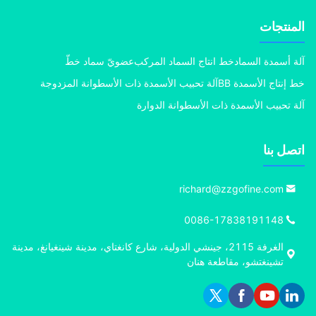
منتجات
 أسمدة السماد
خط انتاج السماد المركب
عضويّ سماد خطّ
إنتاج الأسمدة BB
آلة تحبيب الأسمدة ذات الأسطوانة المزدوجة
 تحبيب الأسمدة ذات الأسطوانة الدوارة
ل بنا
richard@zzgofine.com
0086-17838191148
الغرفة 2115، جينشي الدولية، شارع كانغتاي، مدينة شينغيانغ، مدينة
تشينغتشو، مقاطعة هنان