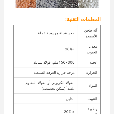
المعلمات التقنية:
آلة طحن
حجر عجلة مزدوجة عجلة
الأسمدة
معدل
>98%
الحبوب
عجلة
300×150ملم، فولاذ سبائك
الحرارة
درجة حرارة الغرفة الطبيعية
الفولاذ الكربوني أو الفولاذ المقاوم
المواد
للصدأ (يمكن تخصيصه)
التثبيت
الدليل
رطوبة
< 20%