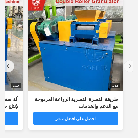
فيديو
فيديو
طريقة القشرة القشرية الزراعة المزدوجة
آلة ضغط الأسط
مع الدعم والخدمات
لإنتاج حبيبات ك
احصل على افضل سعر
احص