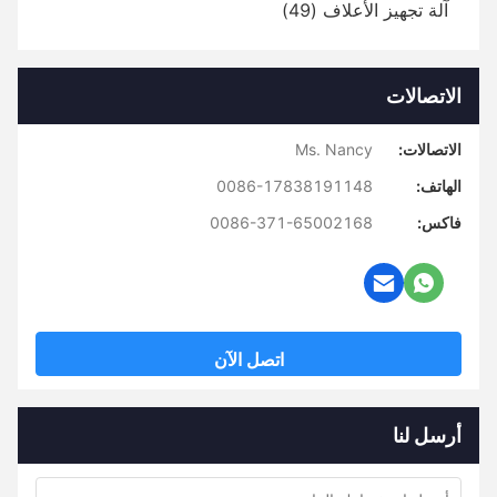
آلة تجهيز الأعلاف (49)
الاتصالات
الاتصالات:
Ms. Nancy
الهاتف:
0086-17838191148
فاكس:
0086-371-65002168
اتصل الآن
أرسل لنا