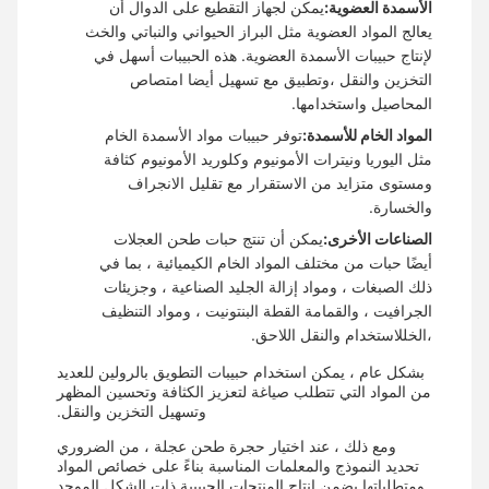
الأسمدة العضوية:
يمكن لجهاز التقطيع على الدوال أن
يعالج المواد العضوية مثل البراز الحيواني والنباتي والخث
لإنتاج حبيبات الأسمدة العضوية. هذه الحبيبات أسهل في
التخزين والنقل ،وتطبيق مع تسهيل أيضا امتصاص
المحاصيل واستخدامها.
المواد الخام للأسمدة:
توفر حبيبات مواد الأسمدة الخام
مثل اليوريا ونيترات الأمونيوم وكلوريد الأمونيوم كثافة
ومستوى متزايد من الاستقرار مع تقليل الانجراف
والخسارة.
الصناعات الأخرى:
يمكن أن تنتج حبات طحن العجلات
أيضًا حبات من مختلف المواد الخام الكيميائية ، بما في
ذلك الصبغات ، ومواد إزالة الجليد الصناعية ، وجزيئات
الجرافيت ، والقمامة القطة البنتونيت ، ومواد التنظيف
،الخللاستخدام والنقل اللاحق.
بشكل عام ، يمكن استخدام حبيبات التطويق بالرولين للعديد
من المواد التي تتطلب صياغة لتعزيز الكثافة وتحسين المظهر
وتسهيل التخزين والنقل.
ومع ذلك ، عند اختيار حجرة طحن عجلة ، من الضروري
تحديد النموذج والمعلمات المناسبة بناءً على خصائص المواد
ومتطلباتها.يضمن إنتاج المنتجات الحبيبية ذات الشكل الموحد