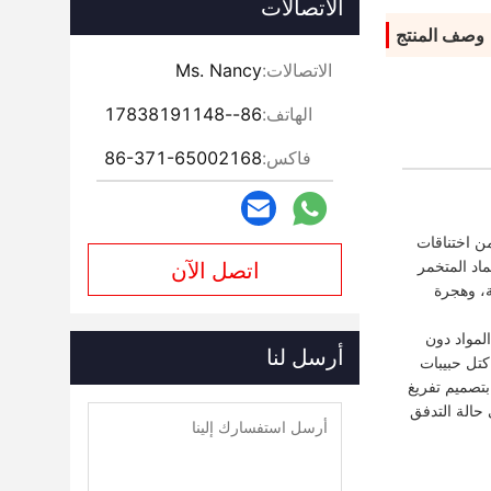
الاتصالات
وصف المنتج
الاتصالات:
Ms. Nancy
الهاتف:
86--17838191148
فاكس:
86-371-65002168
ن اختناقات
اد المتخمر
اتصل الآن
ة، وهجرة
لمواد دون
أرسل لنا
كتل حبيبات
 بتصميم تفريغ
 حالة التدفق