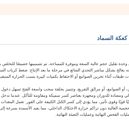
كعكة السماد
وحدة تقليل حجم عالية السعة وموفرة للمساحة، تم تصميمها خصيصًا للتخلص م
ه يعالج بشكل مباشر التحدي الشائع في مرحلة ما بعد الإنتاج: ضغط كريات السم
 طبقات أثناء تخزين الصوامع أو الاحتفاظ بكميات كبيرة بسبب الحرارة المتبقي
 أو الصوامع، أو مزالق التفريغ، وتتميز بحلقة سحب واسعة الفتح تسهل دخول ا
لي ومضادة للدوران ومجهزة بعناصر كسر سميكة ومقاومة للتآكل. عندما تدخل 
يًا قويًا وقوى تأثير، مما يؤدي إلى كسر الكتل الكثيفة على الفور. تعمل المعدات
جمية العالية دون تراكم حرارة الاحتكاك الداخلي، مما يعيد الأسمدة بسرعة إلى
ات الفحص النهائية وعمليات التعبئة النهائية.