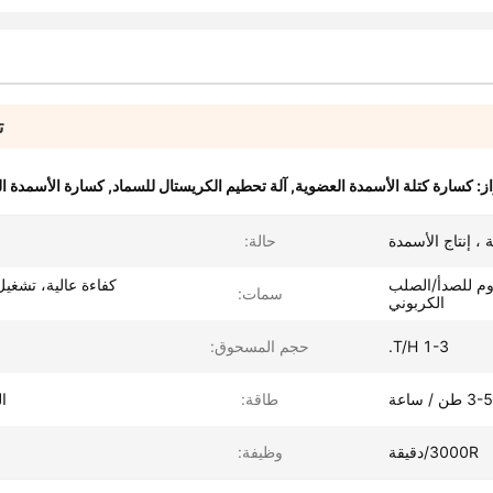
ت
از:
كسارة كتلة الأسمدة العضوية
,
آلة تحطيم الكريستال للسماد
,
كسارة الأسمدة ا
 ، إنتاج الأسمدة
حالة:
اوم للصدأ/الصلب
كفاءة عالية، تشغ
سمات:
الكربوني
1-3 T/H.
حجم المسحوق:
3-5 طن / ساعة
طاقة:
ال
3000R/دقيقة
وظيفة: