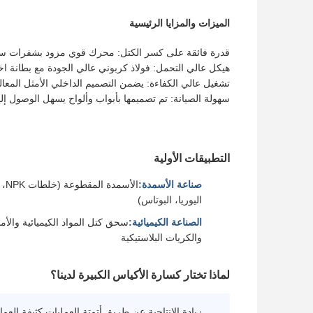
الميزات والمزايا الرئيسية
قدرة فائقة على كسر الكتل: محرك قوي مزود بشفرات سح
هيكل عالي التحمل: فولاذ كربوني عالي الجودة مع بطانة اختي
تشغيل عالي الكفاءة: يضمن التصميم الداخلي الأمثل المعالج
سهولة الصيانة: تم تصميمها بأبواب وألواح يسهل الوصول إل
التطبيقات الأولية
صناعة الأسمدة:
الأس
اليوريا، البوتاس)
الصناعة الكيميائية:
سحق كتل المواد الكيميائية والأمل
والكريات البلاستيكية
لماذا تختار كسارة الأكياس الكبيرة لدينا؟
زيادة الإنتاجية عن طريق أتمتة العمليات كثيفة العما