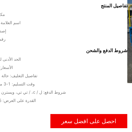
تفاصيل المنتج
مكا
اسم العلامة التج
إصدا
رقم ا
شروط الدفع والشحن
الحد الأدنى لكمية: 
الأسعار: $5688~
تفاصيل التغليف: حالة
وقت التسليم: 1-3 مجموعات/15 يوم
شروط الدفع: ل / c، / تي تي، ويسترن يونيون، مونيغرام
القدرة على العرض: 25 مجموعة/شهر
احصل على افضل سعر