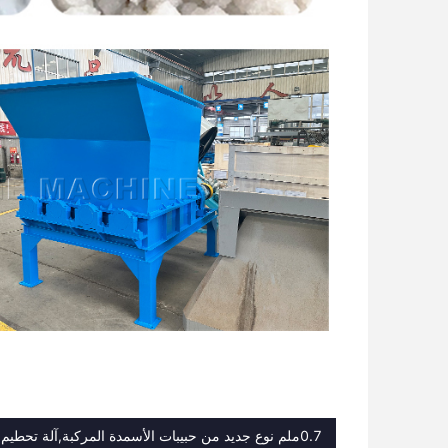
0.7ملم نوع جديد من حبيبات الأسمدة المركبة,آلة تحطيم الأسمدة 8TPH,0آلة كسارة الأسمدة