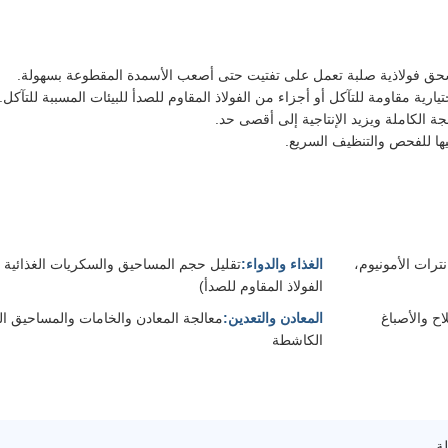
ق فولاذية صلبة تعمل على تفتيت حتى أصعب الأسمدة المقطوعة بسهولة.
ارية مقاومة للتآكل أو أجزاء من الفولاذ المقاوم للصدأ للبيئات المسببة للتآكل.
ة الكاملة ويزيد الإنتاجية إلى أقصى حد.
يها للفحص والتنظيف السريع.
مدة المقطوعة (خلطات NPK، نترات الأمونيوم،
الغذاء والدواء:
تقليل حجم المساحيق والسكريات الغذائية 
الفولاذ المقاوم للصدأ)
اح والأصباغ
المعادن والتعدين:
معالجة المعادن والخامات والمساحيق ال
الكاشطة
لة