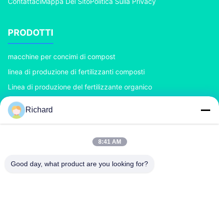
Contattaci
Mappa Del Sito
Politica Sulla Privacy
PRODOTTI
macchine per concimi di compost
linea di produzione di fertilizzanti composti
Linea di produzione del fertilizzante organico
Linea di produzione del fertilizzante di BB
Richard
Doppio granulatore del fertilizzante del rullo
Granulatore del fertilizzante del tamburo rotante
8:41 AM
CONTATTACI
Good day, what product are you looking for?
richard@zzgofine.com
0086-17838191148