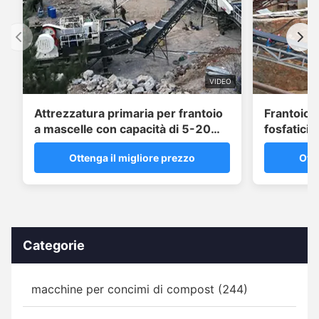
VIDEO
Attrezzatura primaria per frantoio
Frantoio 
a mascelle con capacità di 5-20
fosfatici 
T/H
fertilizzan
Ottenga il migliore prezzo
Otte
Categorie
macchine per concimi di compost (244)