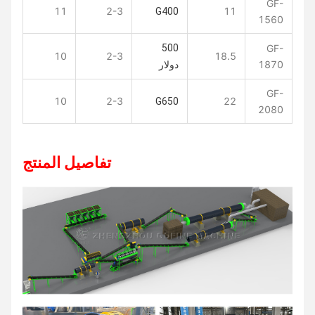
GF-
11
2-3
11
G400
1560
500
GF-
10
2-3
18.5
1870
دولار
GF-
10
2-3
22
G650
2080
تفاصيل المنتج