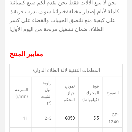
نحن لا نبيع الآلات فقط نحن نقدم لكم صيغ كيميائية
كاملة لأيام إصدار مختلفةخبرائنا سوف تدرب فريقك
على كيفية منع تلتصق الحبيبات والقضاء على كسر
الطلاء، ضمان تشغيل مربحة من اليوم الأول!
معايير المنتج
المعلمات التقنية لآلة الطلاء الدوارة
زاوية
قوة
نموذج
ميل
السرعة
النموذج
المحرك
جهاز
التثبيت
(r/min)
(كيلوواط)
التحكم
(°)
GF-
11
2-3
G350
5.5
1240