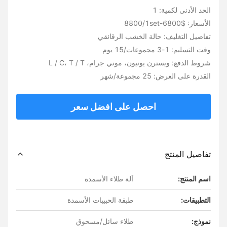
الحد الأدنى لكمية: 1
الأسعار: $6800-8800/1set
تفاصيل التغليف: حالة الخشب الرقائقي
وقت التسليم: 1-3 مجموعات/15 يوم
شروط الدفع: ويسترن يونيون، موني جرام، L / C، T / T
القدرة على العرض: 25 مجموعة/شهر
احصل على افضل سعر
تفاصيل المنتج
اسم المنتج:
آلة طلاء الأسمدة
التطبيقات:
طبقة الحبيبات الأسمدة
نموذج:
طلاء سائل/مسحوق