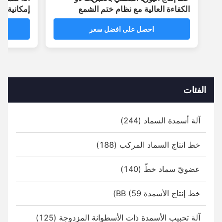
الكفاءة العالية مع نظام ختم الشمع
360 يومًا
احصل على افضل سعر
احص
الفئات
آلة أسمدة السماد (244)
خط انتاج السماد المركب (188)
عضويّ سماد خطّ (140)
خط إنتاج الأسمدة BB (59)
آلة تحبيب الأسمدة ذات الأسطوانة المزدوجة (125)