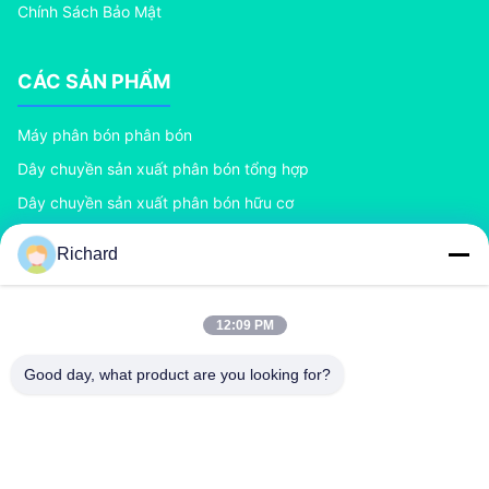
Chính Sách Bảo Mật
CÁC SẢN PHẨM
Máy phân bón phân bón
Dây chuyền sản xuất phân bón tổng hợp
Dây chuyền sản xuất phân bón hữu cơ
Dây chuyền sản xuất phân bón BB
Richard
Máy tạo hạt phân bón con lăn đôi
Máy tạo hạt phân bón trống quay
12:09 PM
LIÊN HỆ VỚI CHÚNG TÔI
Good day, what product are you looking for?
richard@zzgofine.com
0086-17838191148