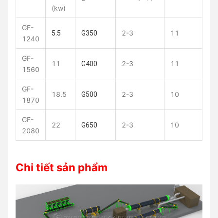
(kw)
GF-
2-3
11
5.5
G350
1240
GF-
11
2-3
11
G400
1560
GF-
18.5
2-3
10
G500
1870
GF-
22
2-3
10
G650
2080
Chi tiết sản phẩm