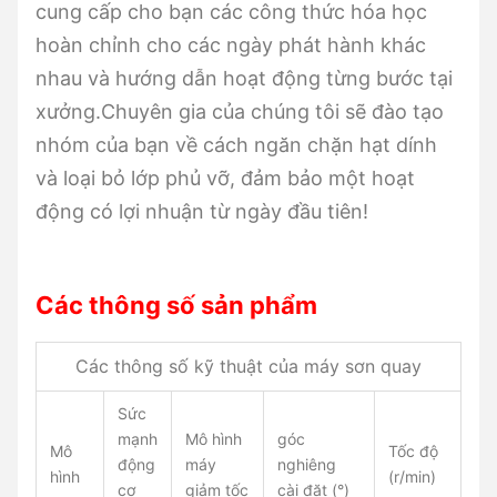
cung cấp cho bạn các công thức hóa học
hoàn chỉnh cho các ngày phát hành khác
nhau và hướng dẫn hoạt động từng bước tại
xưởng.Chuyên gia của chúng tôi sẽ đào tạo
nhóm của bạn về cách ngăn chặn hạt dính
và loại bỏ lớp phủ vỡ, đảm bảo một hoạt
động có lợi nhuận từ ngày đầu tiên!
Các thông số sản phẩm
Các thông số kỹ thuật của máy sơn quay
Sức
mạnh
Mô hình
góc
Mô
Tốc độ
động
máy
nghiêng
hình
(r/min)
cơ
giảm tốc
cài đặt (°)