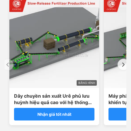
BĂNG HÌNH
Dây chuyền sản xuất Urê phủ lưu
Máy phân 
huỳnh hiệu quả cao với hệ thống
khiển tự 
dán sáp
chỉnh tuổ
Nhận giá tốt nhất