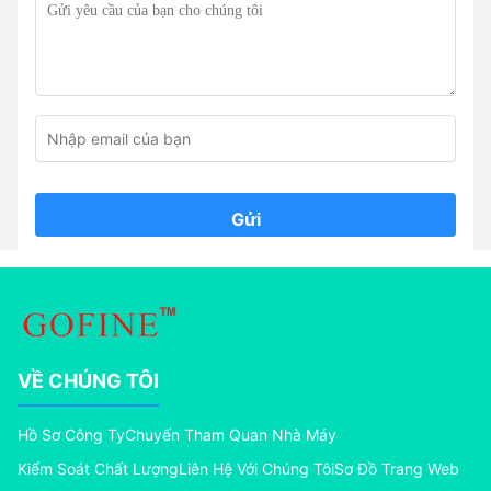
Gửi
VỀ CHÚNG TÔI
Hồ Sơ Công Ty
Chuyến Tham Quan Nhà Máy
Kiểm Soát Chất Lượng
Liên Hệ Với Chúng Tôi
Sơ Đồ Trang Web