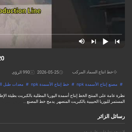
1-20 T/H معدات خط
خط انتاج السماد المركب
2026-05-25
990 الرؤى
#
مصنع إنتاج الأسمدة npk
#
خط إنتاج الأسمدة npk
#
معدات طبل الد
نظرة عامة على المنتج الخط إنتاج أسمدة اليوريا المطلية بالكبريت بطيئة الإ
المستمر لليوريا الحبيبية بالكبريت المنصهر. يدمج خط المصنع ...
عرض المزيد
رسائل الزائر
لا توجد تعليقات عامة بعد