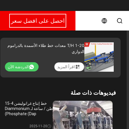
احصل على افضل سعر
1-20 T/H معدات خط طلاء الأسمدة بالدراموم
الدواري
اقرأ المزيد
الدردشة الآن
فيديوهات ذات صلة
خط إنتاج غرانوليشن 4-15
طن / ساعة لـ Diammonium
Phosphate (Dap)
خط انتاج السماد المركب
2025-11-20