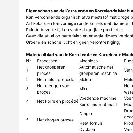
Eigenschap van
de Korrelende en Korrelende Machi
Kan verschillende organisch afvalmeststof met droge
Anti-block en Eenvormige ronde korrels met diameter
Ruimte bezette tijd en vlotte dagelijkse productie;
Geen die afval op materialen en energie tijdens verric
Groene en schone lucht en geen verontreiniging;
Materiaalblad van
de Korrelende en Korrelende Mach
Nr.
Processen
Machines
Func
Het groeperen
Automatische het
1
Verh
proces
groeperen machine
2
Het malen procédé
Molen
Male
Het mengen van
Het 
3
Mixer
proces
wate
Voedende machine
Voer
4
Het korrelen procédé
Korrelend materiaal
Maak
Drog
Droger
door
5
Het drogen proces
Heet fornuis
Prod
Cycloon
Verz