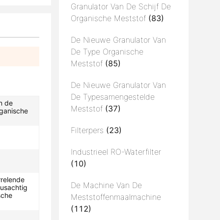
Granulator Van De Schijf De
Organische Meststof
(83)
De Nieuwe Granulator Van
De Type Organische
Meststof
(85)
De Nieuwe Granulator Van
De Typesamengestelde
n de
Meststof
(37)
ganische
Filterpers
(23)
Industrieel RO-Waterfilter
(10)
rrelende
De Machine Van De
usachtig
sche
Meststoffenmaalmachine
(112)