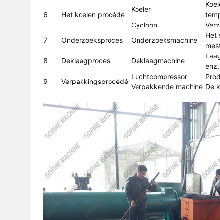
Koel
Koeler
6
Het koelen procédé
temp
Cycloon
Verz
Het 
7
Onderzoeksproces
Onderzoeksmachine
mest
Laag
8
Deklaagproces
Deklaagmachine
enz.
Luchtcompressor
Prod
9
Verpakkingsprocédé
Verpakkende machine
De k