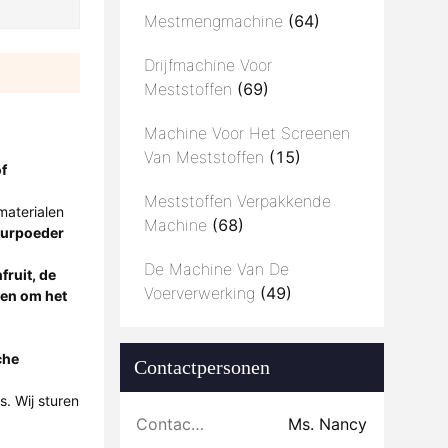
Mestmengmachine
(64)
Drijfmachine Voor
Meststoffen
(69)
Machine Voor Het Screenen
Van Meststoffen
(15)
f
Meststoffen Verpakkende
materialen
Machine
(68)
urpoeder
De Machine Van De
ruit, de
Voerverwerking
(49)
een om het
che
Contactpersonen
. Wij sturen
Contactpersonen:
Ms. Nancy