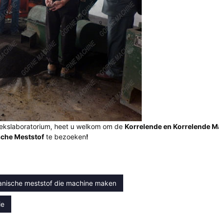
briekslaboratorium, heet u welkom om de
Korrelende en Korrelende M
sche Meststof
te bezoeken
!
anische meststof die machine maken
ie