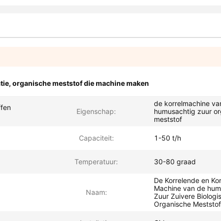
tie
,
organische meststof die machine maken
de korrelmachine va
ffen
Eigenschap:
humusachtig zuur or
meststof
Capaciteit:
1-50 t/h
Temperatuur:
30-80 graad
De Korrelende en Ko
Machine van de hum
Naam:
Zuur Zuivere Biologi
Organische Meststof