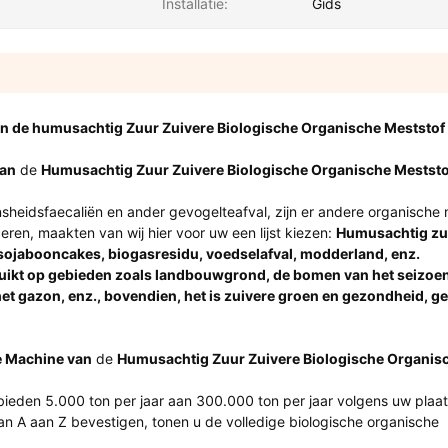
Installatie:
Gids
an de humusachtig Zuur Zuivere Biologische Organische Meststof
van
de
Humusachtig Zuur Zuivere Biologische Organische Meststo
eidsfaecaliën en ander gevogelteafval, zijn er andere organische 
eren, maakten van wij hier voor uw een lijst kiezen:
Humusachtig zu
 sojabooncakes, biogasresidu, voedselafval, modderland, enz.
uikt op gebieden zoals landbouwgrond, de bomen van het seizoenf
het gazon, enz., bovendien, het is zuivere groen en gezondheid, g
e Machine van
de
Humusachtig Zuur Zuivere Biologische Organis
ieden 5.000 ton per jaar aan 300.000 ton per jaar volgens uw plaats
n A aan Z bevestigen, tonen u de volledige biologische organische