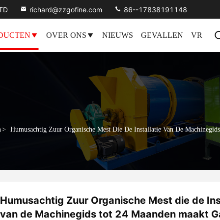
LTD
richard@zzgofine.com
86--17838191148
DUCTEN
OVER ONS
NIEUWS
GEVALLEN
VR
n
>
Humusachtig Zuur Organische Mest Die De Installatie Van De Machinegid
Humusachtig Zuur Organische Mest die de Inst
van de Machinegids tot 24 Maanden maakt G