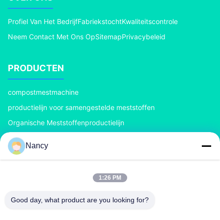
Profiel Van Het Bedrijf
Fabriekstocht
Kwaliteitscontrole
Neem Contact Met Ons Op
Sitemap
Privacybeleid
PRODUCTEN
compostmestmachine
productielijn voor samengestelde meststoffen
Organische Meststoffenproductielijn
De Meststoffenproductielijn van BB
Nancy
De dubbele Granulator van de Rolmeststof
De Granulator van de roterende Trommelmeststof
1:26 PM
NEEM CONTACT MET ONS OP
Good day, what product are you looking for?