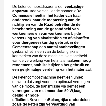
De ketencompostdraaier is een
veelzijdige
apparatuur
de verschillende soorten o
De
Commissie heeft in het kader van haar
onderzoek naar de toepassing van de
richtlijnen van de Raad betreffende de
bescherming van de gezondheid van
werknemers en van werknemers bij de
verwerking van afvalstoffen en afvalstoffen
voor diergeneeskundig gebruik in de
Gemeenschap een aantal aanbevelingen
gedaan.
Het is een van de belangrijkste
kenmerken van deze machine is de snelheid
van de verwerking van het materiaal.
een hoog
rendement, stabiliteit tijdens het gebruik en
een gelijkmatige verdeling van het materiaal.
De ketencompostmachine heeft een uniek
ontwerp dat zorgt voor een optimaal vermogen
van de motor, de transmissie via de
met een
vermogen van niet meer dan 50 W
,
laag
geluid
, en
hoge
efficiëntie
Bovendien
Belangrijke onderdelen
zoals de keten zijn vervaardigd van