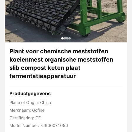
Plant voor chemische meststoffen
koeienmest organische meststoffen
slib compost keten plaat
fermentatieapparatuur
Productgegevens
Place of Origin: China
Merknaam: Gofine
Certificering: CE
Model Number: FJ6000*1050