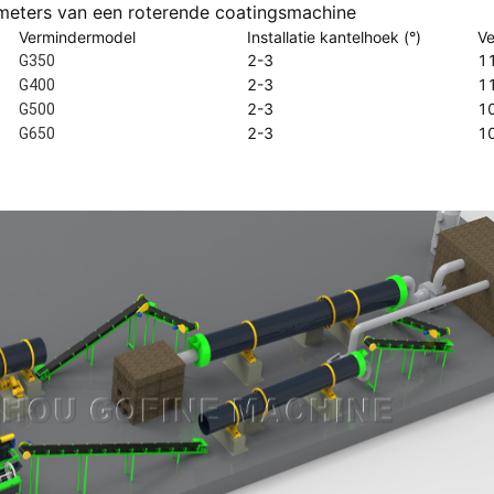
meters van een roterende coatingsmachine
Vermindermodel
Installatie kantelhoek (°)
Ve
2-3
1
G350
2-3
1
G400
2-3
1
G500
2-3
1
G650