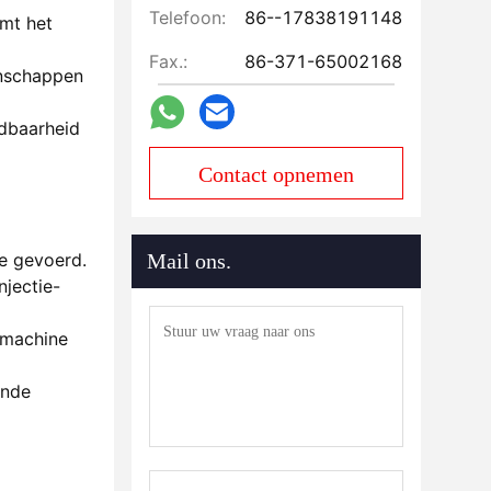
Telefoon:
86--17838191148
mt het
Fax.:
86-371-65002168
enschappen
udbaarheid
Contact opnemen
ne gevoerd.
Mail ons.
njectie-
smachine
ende