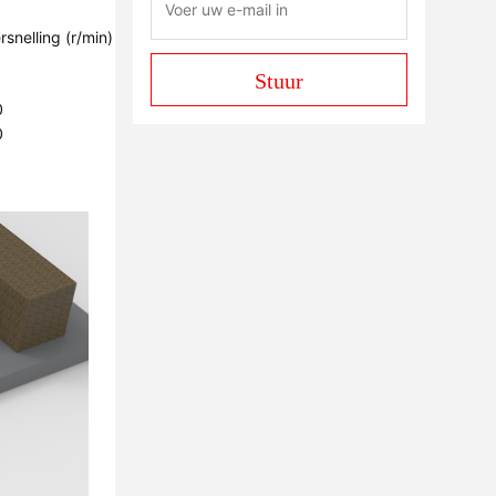
rsnelling (r/min)
1
Stuur
1
0
0