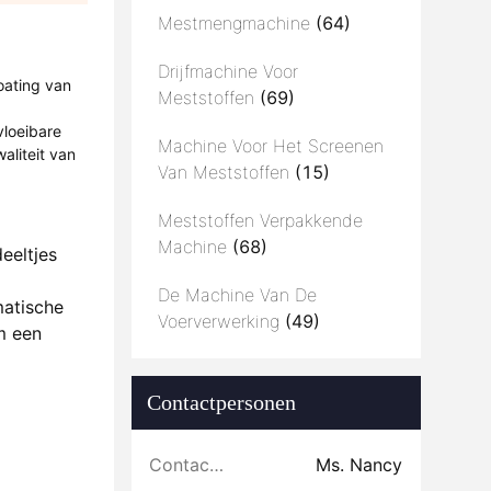
Mestmengmachine
(64)
Drijfmachine Voor
oating van
Meststoffen
(69)
vloeibare
Machine Voor Het Screenen
aliteit van
Van Meststoffen
(15)
Meststoffen Verpakkende
Machine
(68)
eeltjes
De Machine Van De
matische
Voerverwerking
(49)
m een
Contactpersonen
Contactpersonen:
Ms. Nancy