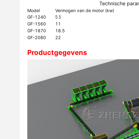
Technische para
Model
Vermogen van de motor (kw)
GF-1240
5.5
GF-1560
11
GF-1870
18.5
GF-2080
22
Productgegevens