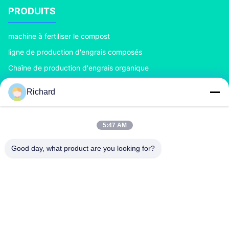
PRODUITS
machine à fertiliser le compost
ligne de production d'engrais composés
Chaîne de production d'engrais organique
Chaîne de production d'engrais de BB
Richard
Double granulatoire d'engrais de rouleau
Granulatoire d'engrais de tambour rotatoire
5:47 AM
NOUS CONTACTER
Good day, what product are you looking for?
richard@zzgofine.com
0086-17838191148
La chambre 2115, Jinshi International, rue Kangtai, ville de
Xingyang, ville de Zhengzhou, province du Henan