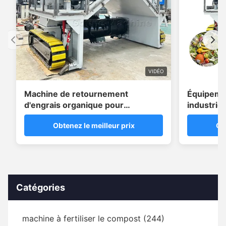
VIDÉO
Machine de retournement
Équipemen
d'engrais organique pour
industrie
compostage municipal commercial
entièreme
Obtenez le meilleur prix
Ob
réduction
fermenta
Catégories
machine à fertiliser le compost (244)