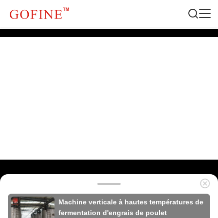
Machine verticale à hautes températures de
fermentation d'engrais de poulet