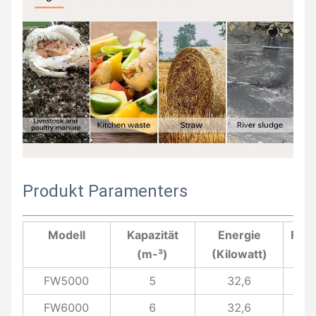
Produkt Paramenters
Modell
Kapazität
Energie
Förd
(m-³)
(Kilowatt)
FW5000
5
32,6
FW6000
6
32,6