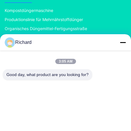
Kompostdüngermaschine
Produktionslinie für Mehrnährstoffdünger
Organisches Düngemittel-Fertigungsstraße
BB Düngemittel-Fertigungsstraße
Richard
Doppelscheibe-Düngemittel-Granulierer
Drehtrommel-Düngemittel-Granulierer
3:05 AM
KONTAKT MIT UNS
Good day, what product are you looking for?
richard@zzgofine.com
0086-17838191148
Zimmer 2115, Jinshi International, Kangtai Road, Xingyang
City, Stadt Zhengzhou, Provinz Henan