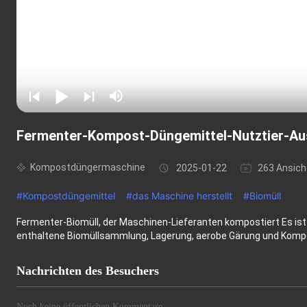
Fermenter-Kompost-Düngemittel-Nutztier-Au
Kompostdüngermaschine
2025-01-22
263 Ansich
#
Kompostdüngemittel
#
das Maschine herstellt
#
Biomüll
Fermenter-Biomüll, der Maschinen-Lieferanten kompostiert Es ist
enthaltene Biomüllsammlung, Lagerung, aerobe Gärung und Kompost
Nachrichten des Besuchers
Noch keine öffentlichen Kommentare