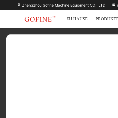
Zhengzhou Gofine Machine Equipment CO., LTD
ZU HAUSE
PRODUKT