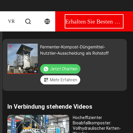
Erhalten Sie Besten Preis
VR
Fermenter-Kompost-Düngemittel-
Nutztier-Ausscheidung als Rohstoff
Jetzt Chatten
Mehr Erfahren
In Verbindung stehende Videos
Hocheffizienter
Bioabfallkomposter:
Vollhydraulischer Ketten-