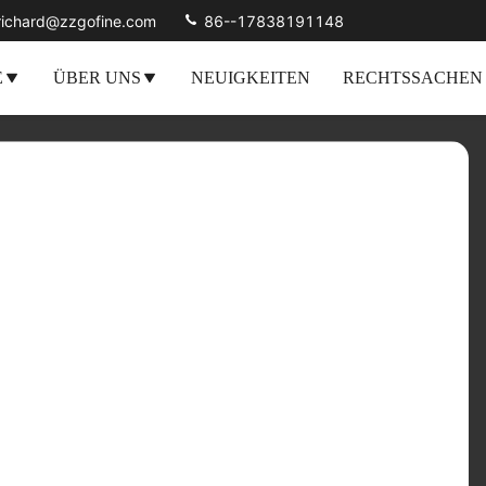
richard@zzgofine.com
86--17838191148
E
ÜBER UNS
NEUIGKEITEN
RECHTSSACHEN