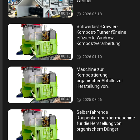
Wender
Kompostdüngermaschine
00:17
2026-06-18
Schwerlast-Crawler-
Kompost-Turner für eine
effiziente Windrow-
Kompostverarbeitung
Kompostdüngermaschine
00:10
2026-01-10
Maschine zur
Kompostierung
organischer Abfälle zur
Herstellung von
Pulverdüngemitteln
Kompostdüngermaschine
00:40
2025-08-06
Selbstfahrende
Raupenkompostiermaschine
für die Herstellung von
organischem Dünger