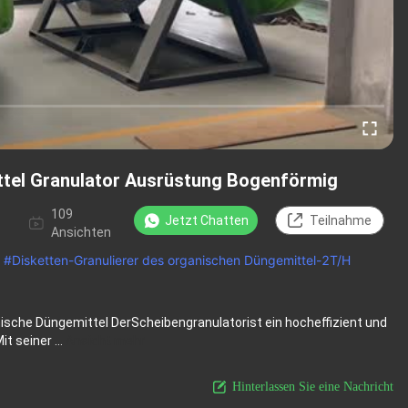
tel Granulator Ausrüstung Bogenförmig
109
Jetzt Chatten
Teilnahme
Ansichten
#
Disketten-Granulierer des organischen Düngemittel-2T/H
sche Düngemittel DerScheibengranulatorist ein hocheffizient und
 seiner ...
Ansicht mehr
Hinterlassen Sie eine Nachricht