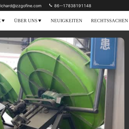
richard@zzgofine.com
86--17838191148
E
ÜBER UNS
NEUIGKEITEN
RECHTSSACHEN