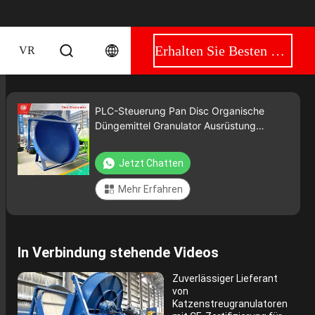
Erhalten Sie Besten Preis
VR
PLC-Steuerung Pan Disc Organische
Düngemittel Granulator Ausrüstung
Bogenförmig
Jetzt Chatten
Mehr Erfahren
In Verbindung stehende Videos
Zuverlässiger Lieferant
von
Katzenstreugranulatoren