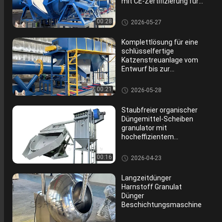
mit CE-Zertifizierung für
den Export
Disketten-organisches Dünge
00:28
2026-05-27
mittel-Granulierer
Komplettlösung für eine
schlüsselfertige
Katzenstreuanlage vom
Entwurf bis zur
Inbetriebnahme
Disketten-organisches Dünge
00:21
2026-05-28
mittel-Granulierer
Staubfreier organischer
Düngemittel-Scheiben
granulator mit
hocheffizientem
Zyklonabscheider
Disketten-organisches Dünge
00:16
2026-04-23
mittel-Granulierer
Langzeitdünger
Harnstoff Granulat
Dünger
Beschichtungsmaschine