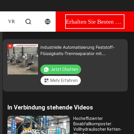
Erhalten Sie Besten Preis
VR
Industrielle Automatisierung Feststoff-
Flüssigkeits-Trennseparator mit
einstellbarer Vibrationsfrequenz
Jetzt Chatten
Mehr Erfahren
In Verbindung stehende Videos
Hocheffizienter
Bioabfallkomposter:
Vollhydraulischer Ketten-