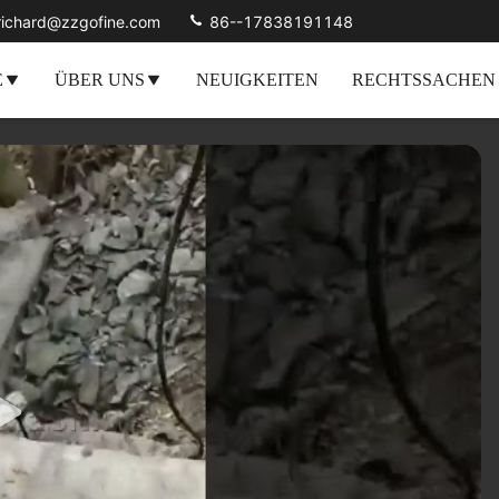
richard@zzgofine.com
86--17838191148
E
ÜBER UNS
NEUIGKEITEN
RECHTSSACHEN