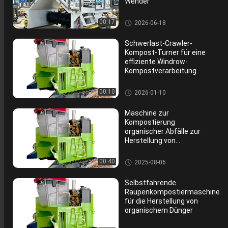
Wender
Kompostdüngermaschine
00:17
2026-06-18
Schwerlast-Crawler-
Kompost-Turner für eine
effiziente Windrow-
Kompostverarbeitung
Kompostdüngermaschine
00:10
2026-01-10
Maschine zur
Kompostierung
organischer Abfälle zur
Herstellung von
Pulverdüngemitteln
Kompostdüngermaschine
00:40
2025-08-06
Selbstfahrende
Raupenkompostiermaschine
für die Herstellung von
organischem Dünger