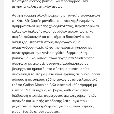
ποιότητας έδαφος βουτιού και προσαρμοσμένα
μείγματα καλλιεργητικών μέσων.
Αυτή η γραμμή ολοκληρωμένης μηχανικής ενσωματώνει
πολλαπλές βαριές μονάδες, συμπεριλαμβανομένων
θρυμματιστών υψηλής χωρητικότητας, περιστροφικών
καλαμιών διαλογής ινών, μονάδων αφαλάτωσης,και
ακριβή πολυκαναλικά συστήματα δοσολογίας και
ανάμειξηςΕπιτρέπει στους παραγωγούς να
αναμειγνύουν χωρίς κόπο την πλυμένη καρύδα με
συγκεκριμένες αναλογίες περλίτη, βερμικουλίτη,
βουνόλιθου και λιπασμάτων αργής απελευθέρωσης
σύμφωνα με ακριβείς συνταγές.Εφοδιασμένα με
βιομηχανικό ημιαυτόματο σύστημα συσκευασίας,
συσκευάζει τα έτοιμα μέσα καλλιέργειας σε ομοιόμορφα
σάκους ή σε σάκους χύδην τόνων με αποτελεσματικό
τρόπο.Gofine Machine βελτιστοποιεί κάθε γραμμή με
έξυπνα PLC ελέγχους και βαριά, ανθεκτικά στην
διάβρωση στοιχεία, παρέχοντας μια ελεγχόμενη σκόνη,
συνεχής και υψηλής απόδοσης λειτουργία που
μεγιστοποιεί την κερδοφορία για τους παγκόσμιους
προμηθευτές υποστρώματος.