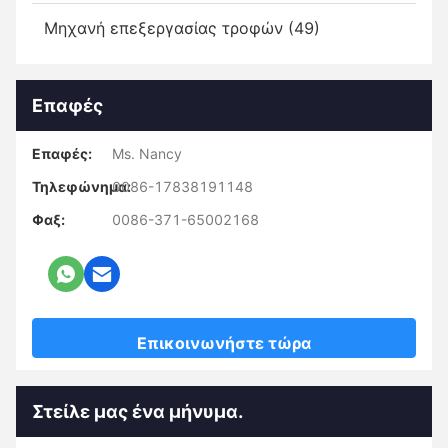
Μηχανή επεξεργασίας τροφών (49)
Επαφές
Επαφές:
Ms. Nancy
Τηλεφώνημα:
0086-17838191148
Φαξ:
0086-371-65002168
Επικοινωνήστε τώρα
Στείλε μας ένα μήνυμα.