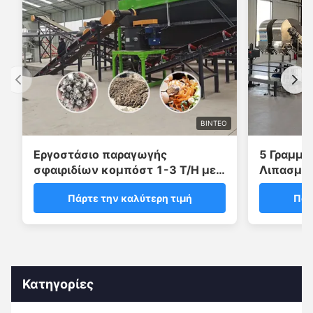
ΒΊΝΤΕΟ
Εργοστάσιο παραγωγής
5 Γραμμή
σφαιριδίων κομπόστ 1-3 T/H με
Λιπασμάτ
κοκκοποιητή δίσκου
κοτόπου
Πάρτε την καλύτερη τιμή
Πάρ
Κατηγορίες