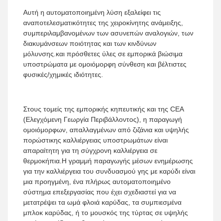
Αυτή η αυτοματοποιημένη λύση εξαλείφει τις
αναποτελεσματικότητες της χειροκίνητης ανάμειξης,
συμπεριλαμβανομένων των ασυνεπών αναλογιών, των
διακυμάνσεων ποιότητας και των κινδύνων
μόλυνσης.και πρόσθετες ύλες σε εμπορικά βιώσιμα
υποστρώματα με ομοιόμορφη σύνθεση και βέλτιστες
φυσικές/χημικές ιδιότητες.
Στους τομείς της εμπορικής κηπευτικής και της CEA
(Ελεγχόμενη Γεωργία Περιβάλλοντος), η παραγωγή
ομοιόμορφων, απαλλαγμένων από ζιζάνια και υψηλής
πορώστικης καλλιέργειας υποστρωμάτων είναι
απαραίτητη για τη σύγχρονη καλλιέργεια σε
θερμοκήπια.Η γραμμή παραγωγής μέσων ενημέρωσης
για την καλλιέργεια του συνδυασμού γης με καρύδι είναι
μια προηγμένη, ένα πλήρως αυτοματοποιημένο
σύστημα επεξεργασίας που έχει σχεδιαστεί για να
μετατρέψει τα ωμά φλοιά καρύδας, τα συμπιεσμένα
μπλοκ καρύδας, ή το μουσκός της τύρτας σε υψηλής