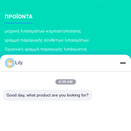
ΠΡΟΪΌΝΤΑ
μηχανή λιπασμάτων κομποστοποίησης
γραμμή παραγωγής σύνθετων λιπασμάτων
Οργανική γραμμή παραγωγής λιπάσματος
Γραμμή παραγωγής λιπάσματος του BB
Lily
Διπλό Granulator λιπάσματος κυλίνδρων
Granulator λιπάσματος περιστροφικών τυμπάνων
6:39 AM
ΕΠΙΚΟΙΝΩΝΉΣΤΕ ΜΑΖΊ ΜΑΣ
Good day, what product are you looking for?
richard@zzgofine.com
0086-17838191148