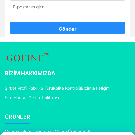
Gönder
BIZIM HAKKIMIZDA
Şirket Profili
Fabrika Turu
Kalite Kontrolü
Bizimle İletişim
Site Haritası
Gizlilik Politikası
ÜRÜNLER
Gübre makinesi
Kompoze Gübre Üretim Hattı