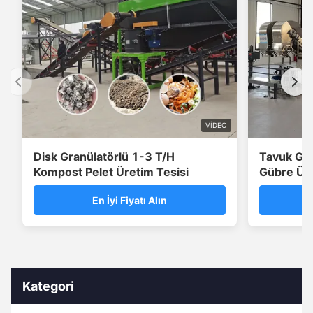
VIDEO
Disk Granülatörlü 1-3 T/H
Tavuk Güb
Kompost Pelet Üretim Tesisi
Gübre Üre
En İyi Fiyatı Alın
Kategori