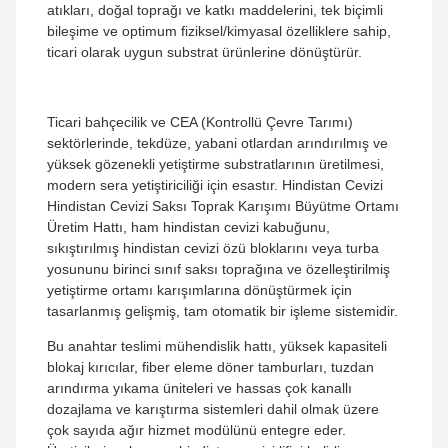
atıkları, doğal toprağı ve katkı maddelerini, tek biçimli
bileşime ve optimum fiziksel/kimyasal özelliklere sahip,
ticari olarak uygun substrat ürünlerine dönüştürür.
Ticari bahçecilik ve CEA (Kontrollü Çevre Tarımı)
sektörlerinde, tekdüze, yabani otlardan arındırılmış ve
yüksek gözenekli yetiştirme substratlarının üretilmesi,
modern sera yetiştiriciliği için esastır. Hindistan Cevizi
Hindistan Cevizi Saksı Toprak Karışımı Büyütme Ortamı
Üretim Hattı, ham hindistan cevizi kabuğunu,
sıkıştırılmış hindistan cevizi özü bloklarını veya turba
yosununu birinci sınıf saksı toprağına ve özelleştirilmiş
yetiştirme ortamı karışımlarına dönüştürmek için
tasarlanmış gelişmiş, tam otomatik bir işleme sistemidir.
Bu anahtar teslimi mühendislik hattı, yüksek kapasiteli
blokaj kırıcılar, fiber eleme döner tamburları, tuzdan
arındırma yıkama üniteleri ve hassas çok kanallı
dozajlama ve karıştırma sistemleri dahil olmak üzere
çok sayıda ağır hizmet modülünü entegre eder.