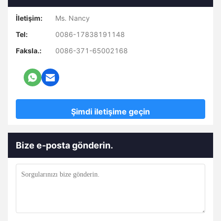
İletişim:
Ms. Nancy
Tel:
0086-17838191148
Faksla.:
0086-371-65002168
Şimdi iletişime geçin
Bize e-posta gönderin.