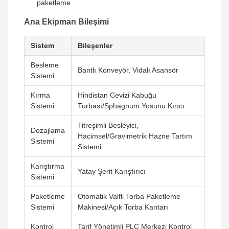
paketleme
Ana Ekipman Bileşimi
Sistem
Bileşenler
Besleme
Bantlı Konveyör, Vidalı Asansör
Sistemi
Kırma
Hindistan Cevizi Kabuğu
Sistemi
Turbası/Sphagnum Yosunu Kırıcı
Titreşimli Besleyici,
Dozajlama
Hacimsel/Gravimetrik Hazne Tartım
Sistemi
Sistemi
Karıştırma
Yatay Şerit Karıştırıcı
Sistemi
Paketleme
Otomatik Valfli Torba Paketleme
Sistemi
Makinesi/Açık Torba Kantarı
Kontrol
Tarif Yönetimli PLC Merkezi Kontrol