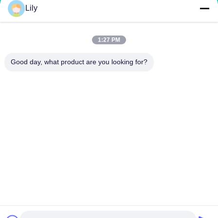
Lily
Organik Gübre Üretim Hattı
BB Gübre Üretim Hattı
Çift Silindirli Gübre Kırma Makinesi
Döner Tamburlu Gübre Kırma Makinesi
1:27 PM
Good day, what product are you looking for?
BIZIMLE İLETIŞIM
richard@zzgofine.com
0086-17838191148
Oda 2115, Jinshi Uluslararası, Kangtai Yolu, Xingyang
Şehri, Zhengzhou Şehri, Henan Eyaleti
Çin İyi Kalite Gübre makinesi Tedarikçi. Telif hakkı © 2020-2026