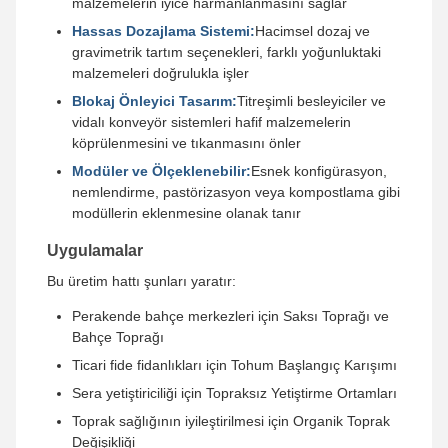
malzemelerin iyice harmanlanmasını sağlar
Hassas Dozajlama Sistemi:
Hacimsel dozaj ve
gravimetrik tartım seçenekleri, farklı yoğunluktaki
malzemeleri doğrulukla işler
Blokaj Önleyici Tasarım:
Titreşimli besleyiciler ve
vidalı konveyör sistemleri hafif malzemelerin
köprülenmesini ve tıkanmasını önler
Modüler ve Ölçeklenebilir:
Esnek konfigürasyon,
nemlendirme, pastörizasyon veya kompostlama gibi
modüllerin eklenmesine olanak tanır
Uygulamalar
Bu üretim hattı şunları yaratır:
Perakende bahçe merkezleri için Saksı Toprağı ve
Bahçe Toprağı
Ticari fide fidanlıkları için Tohum Başlangıç ​​Karışımı
Sera yetiştiriciliği için Topraksız Yetiştirme Ortamları
Toprak sağlığının iyileştirilmesi için Organik Toprak
Değişikliği