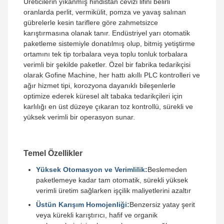
Üreticilerin yıkanmış hindistan cevizi lifini belirli
oranlarda perlit, vermikülit, pomza ve yavaş salınan
gübrelerle kesin tariflere göre zahmetsizce
karıştırmasına olanak tanır. Endüstriyel yarı otomatik
paketleme sistemiyle donatılmış olup, bitmiş yetiştirme
ortamını tek tip torbalara veya toplu tonluk torbalara
verimli bir şekilde paketler. Özel bir fabrika tedarikçisi
olarak Gofine Machine, her hattı akıllı PLC kontrolleri ve
ağır hizmet tipi, korozyona dayanıklı bileşenlerle
optimize ederek küresel alt tabaka tedarikçileri için
karlılığı en üst düzeye çıkaran toz kontrollü, sürekli ve
yüksek verimli bir operasyon sunar.
Temel Özellikler
Yüksek Otomasyon ve Verimlilik:
Beslemeden
paketlemeye kadar tam otomatik, sürekli yüksek
verimli üretim sağlarken işçilik maliyetlerini azaltır
Üstün Karışım Homojenliği:
Benzersiz yatay şerit
veya kürekli karıştırıcı, hafif ve organik