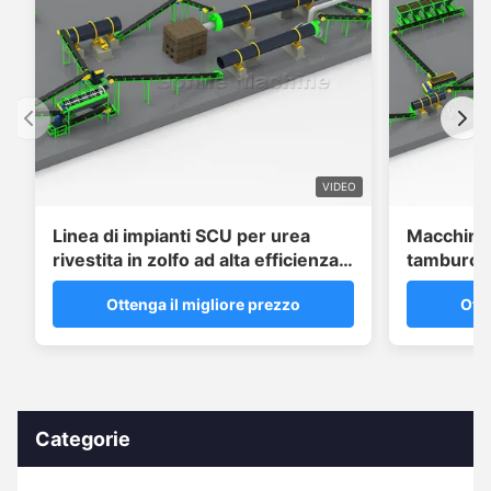
VIDEO
Linea di impianti SCU per urea
Macchina 
rivestita in zolfo ad alta efficienza
tamburo r
con sistema sigillante per cera
inossidabi
Ottenga il migliore prezzo
Otte
incapsulat
Categorie