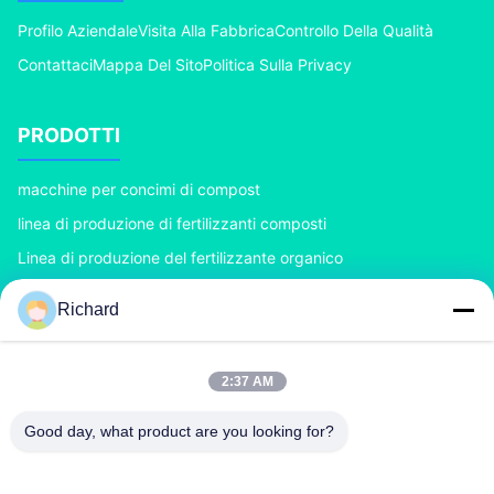
Profilo Aziendale
Visita Alla Fabbrica
Controllo Della Qualità
Contattaci
Mappa Del Sito
Politica Sulla Privacy
PRODOTTI
macchine per concimi di compost
linea di produzione di fertilizzanti composti
Linea di produzione del fertilizzante organico
Linea di produzione del fertilizzante di BB
Richard
Doppio granulatore del fertilizzante del rullo
Granulatore del fertilizzante del tamburo rotante
2:37 AM
CONTATTACI
Good day, what product are you looking for?
richard@zzgofine.com