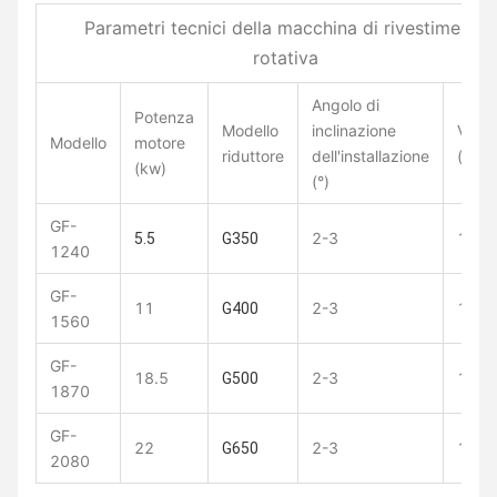
Parametri tecnici della macchina di rivestimento
rotativa
Angolo di
Potenza
Modello
inclinazione
Veloc
Modello
motore
riduttore
dell'installazione
(giri/
(kw)
(°)
GF-
2-3
11
5.5
G350
1240
GF-
11
2-3
11
G400
1560
GF-
18.5
2-3
10
G500
1870
GF-
22
2-3
10
G650
2080