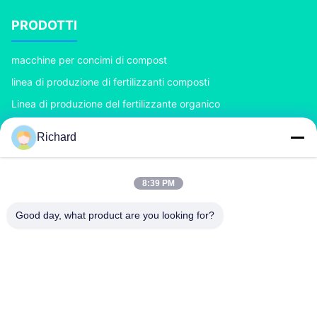
PRODOTTI
macchine per concimi di compost
linea di produzione di fertilizzanti composti
Linea di produzione del fertilizzante organico
Linea di produzione del fertilizzante di BB
Richard
Doppio granulatore del fertilizzante del rullo
Granulatore del fertilizzante del tamburo rotante
8:39 PM
CONTATTACI
Good day, what product are you looking for?
richard@zzgofine.com
0086-17838191148
Sala 2115, Jinshi International, Kangtai Road, città di