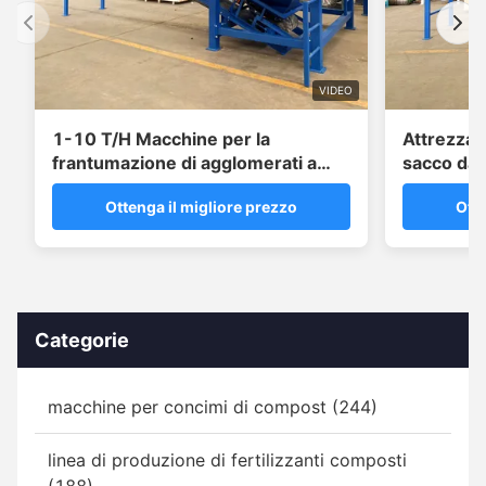
VIDEO
1-10 T/H Macchine per la
Attrezzat
frantumazione di agglomerati a
sacco da 
grandi sacchetti per impianti NPK
albero per
Ottenga il migliore prezzo
Otte
Categorie
macchine per concimi di compost (244)
linea di produzione di fertilizzanti composti
(188)